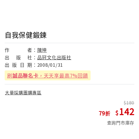
自我保健鍛鍊
作
者：
陳坤
出
版
社：
品冠文化出版社
出
版
日
期：
2008/01/31
刷
誠品聯名卡
，天天享最高7%回饋
大量採購團購專區
180
142
79
查詢門市庫存