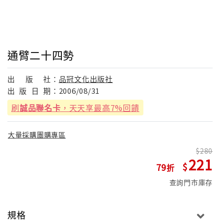
通臂二十四勢
出
版
社：
品冠文化出版社
出
版
日
期：
2006/08/31
刷
誠品聯名卡
，天天享最高7%回饋
大量採購團購專區
280
221
79
查詢門市庫存
規格