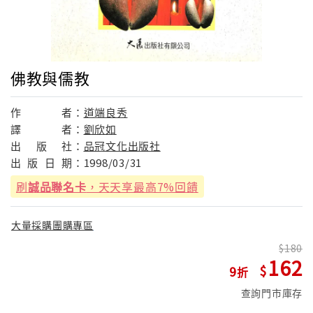
佛教與儒教
作
者：
道端良秀
譯
者：
劉欣如
出
版
社：
品冠文化出版社
出
版
日
期：
1998/03/31
刷
誠品聯名卡
，天天享最高7%回饋
大量採購團購專區
180
162
9
查詢門市庫存