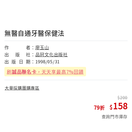
無醫自通牙醫保健法
作
者：
廖玉山
出
版
社：
品冠文化出版社
出
版
日
期：
1998/05/31
刷
誠品聯名卡
，天天享最高7%回饋
大量採購團購專區
200
158
79
查詢門市庫存