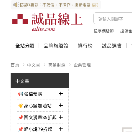
防詐3要訣：不聽信、不操作、掛斷電話
(詳)
禮享偶爸節
搶領全
全站分類
品牌旗艦館
排行榜
誠品選書
首頁
中文書
商業財經
企業管理
中文書
📢強檔預購
☀️身心靈加油站
📌圖文漫畫85折起
📌輕小說79折起