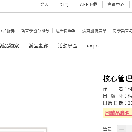
登入
APP下載
會員中心
註冊
站9折券
語言學習ㄅ級分
迎新開鞋祭
清爽肌膚美學
開學語言
誠品獨家
誠品畫廊
活動專區
expo
核心管
作
者：
出
版
社：
出
版
日
期：
2
刷
誠品聯名
數量