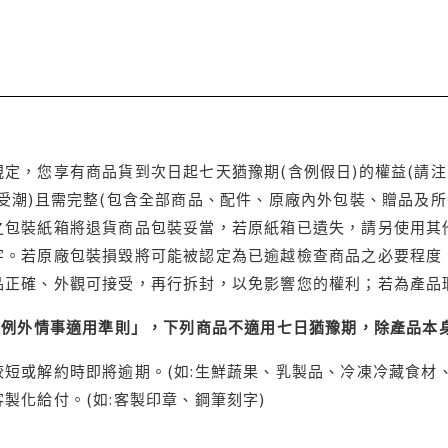
定，您享有商品貨到次日起七天猶豫期(含例假日)的權益(請
受潮)且需完整(包含全部商品、配件、原廠內外包裝、贈品及所
之包裝紙箱將退貨商品包裝妥當，若原紙箱已遺失，請另使用其
字。若原廠包裝損毀將可能被認定為已逾越檢查商品之必要程度，
品正確、外觀可接受，再行拆封，以免影響您的權利；若為產品
理例外情事適用準則」，下列商品不適用七日猶豫期，除產品本
短或解約時即將逾期。(如:生鮮蔬果、乳製品、冷凍冷藏食材、
製化給付。(如:客製印章、鋼筆刻字)