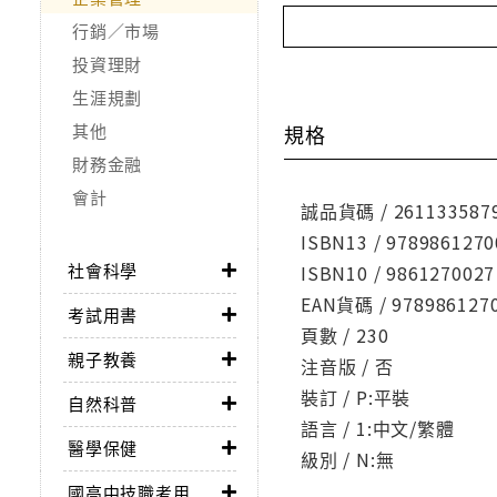
行銷／市場
投資理財
生涯規劃
其他
規格
財務金融
會計
誠品貨碼 / 261133587
ISBN13 / 9789861270
社會科學
ISBN10 / 9861270027
EAN貨碼 / 978986127
考試用書
頁數 / 230
親子教養
注音版 / 否
裝訂 / P:平裝
自然科普
語言 / 1:中文/繁體
醫學保健
級別 / N:無
國高中技職考用