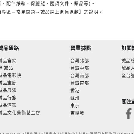
袋、配件紙箱、保麗龍、隨貨文件、贈品等)。
服專區→常見問題→誠品線上退貨退款】之說明。
誠品通路
營業據點
訂閱
誠品官網
台灣北部
誠品
迷
誠品
台灣中部
誠品
誠品電影院
台灣南部
全台
誠品畫廊
台灣東部
誠品展演
香港
誠品行旅
蘇州
關注
誠品酒窖
東京
誠品文化藝術基金會
吉隆坡
- powered by 誠品生活 / 誠品書店 / 誠品物流 | 誠品生活股份有限公司 (eslite Spect