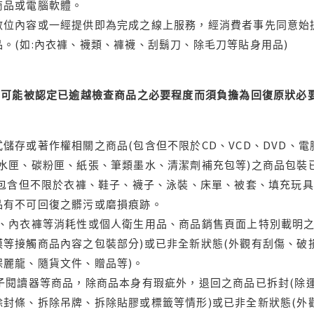
商品或電腦軟體。
位內容或一經提供即為完成之線上服務，經消費者事先同意始提
。(如:內衣褲、襪類、褲襪、刮鬍刀、除毛刀等貼身用品)
可能被認定已逾越檢查商品之必要程度而須負擔為回復原狀必要
儲存或著作權相關之商品(包含但不限於CD、VCD、DVD、電
水匣、碳粉匣、紙張、筆類墨水、清潔劑補充包等)之商品包裝已
(包含但不限於衣褲、鞋子、襪子、泳裝、床單、被套、填充玩具
品有不可回復之髒污或磨損痕跡。
品、內衣褲等消耗性或個人衛生用品、商品銷售頁面上特別載明之
等接觸商品內容之包裝部分)或已非全新狀態(外觀有刮傷、破
保麗龍、隨貨文件、贈品等)。
電子閱讀器等商品，除商品本身有瑕疵外，退回之商品已拆封(除
封條、拆除吊牌、拆除貼膠或標籤等情形)或已非全新狀態(外