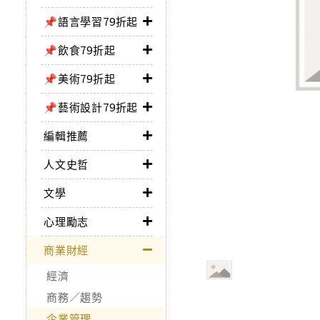
📌語言學習79折起
📌飲食79折起
📌美術79折起
📌藝術設計79折起
編輯推薦
人文史哲
文學
心理勵志
商業財經
經濟
商務／趨勢
企業管理