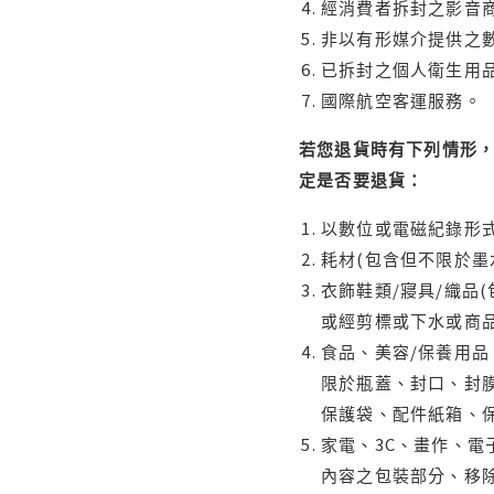
經消費者拆封之影音
非以有形媒介提供之數
已拆封之個人衛生用品
國際航空客運服務。
若您退貨時有下列情形，
定是否要退貨：
以數位或電磁紀錄形式
耗材(包含但不限於墨
衣飾鞋類/寢具/織品
或經剪標或下水或商
食品、美容/保養用
限於瓶蓋、封口、封膜
保護袋、配件紙箱、
家電、3C、畫作、
內容之包裝部分、移除