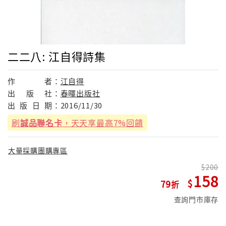
二二八: 江自得詩集
作
者：
江自得
出
版
社：
春暉出版社
出
版
日
期：
2016/11/30
刷
誠品聯名卡
，天天享最高7%回饋
大量採購團購專區
200
158
79
查詢門市庫存