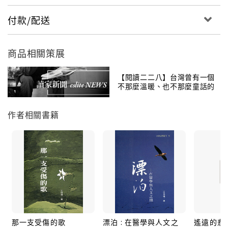
付款/配送
商品相關策展
【閱讀二二八】台灣曾有一個
不那麼溫暖、也不那麼童話的
春天
作者相關書籍
那一支受傷的歌
漂泊 : 在醫學與人文之
遙遠的悲哀