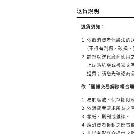
退貨說明
退貨須知：
依照消費者保護法的規
(不得有刮傷、破損、
請您以送貨廠商使用
上黏貼紙張或書寫文
退費；請您先確認商
依「通訊交易解除權合
易於腐敗、保存期限較
依消費者要求所為之客
報紙、期刊或雜誌。
經消費者拆封之影音
非以有形媒介提供之數