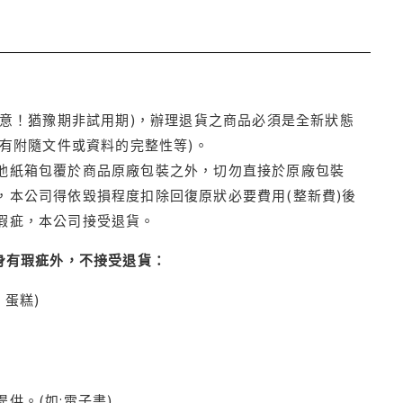
注意！猶豫期非試用期)，辦理退貨之商品必須是全新狀態
有附隨文件或資料的完整性等)。
他紙箱包覆於商品原廠包裝之外，切勿直接於原廠包裝
本公司得依毀損程度扣除回復原狀必要費用(整新費)後
瑕疵，本公司接受退貨。
身有瑕疵外，不接受退貨：
蛋糕)
供。(如:電子書)