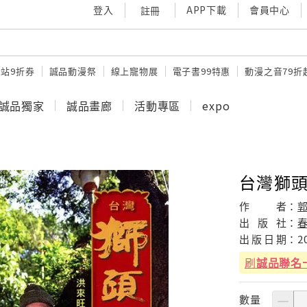
登入
APP下載
會員中心
註冊
站9折券
誠品動漫祭
線上寵物展
電子書99特惠
動漫之音79折
誠品獨家
誠品畫廊
活動專區
expo
台灣獅頭
作
者：
出
版
社：
出
版
日
期：
2
刷
誠品聯名
數量