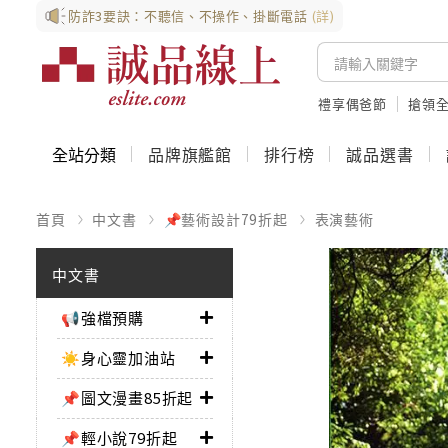
防詐3要訣：不聽信、不操作、掛斷電話
(詳)
禮享偶爸節
搶領全
全站分類
品牌旗艦館
排行榜
誠品選書
首頁
中文書
📌藝術設計79折起
表演藝術
中文書
📢強檔預購
☀️身心靈加油站
📌圖文漫畫85折起
📌輕小說79折起