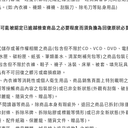
。(如:內衣褲、襪類、褲襪、刮鬍刀、除毛刀等貼身用品)
可能被認定已逾越檢查商品之必要程度而須負擔為回復原狀必要
儲存或著作權相關之商品(包含但不限於CD、VCD、DVD、電
水匣、碳粉匣、紙張、筆類墨水、清潔劑補充包等)之商品包裝已
(包含但不限於衣褲、鞋子、襪子、泳裝、床單、被套、填充玩具
品有不可回復之髒污或磨損痕跡。
品、內衣褲等消耗性或個人衛生用品、商品銷售頁面上特別載明之
等接觸商品內容之包裝部分)或已非全新狀態(外觀有刮傷、破
保麗龍、隨貨文件、贈品等)。
電子閱讀器等商品，除商品本身有瑕疵外，退回之商品已拆封(除
封條、拆除吊牌、拆除貼膠或標籤等情形)或已非全新狀態(外
袋、配件紙箱、保麗龍、隨貨文件、贈品等)。