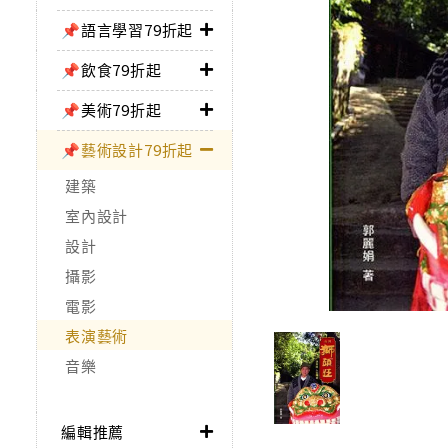
📌語言學習79折起
📌飲食79折起
📌美術79折起
📌藝術設計79折起
建築
室內設計
設計
攝影
電影
表演藝術
音樂
編輯推薦