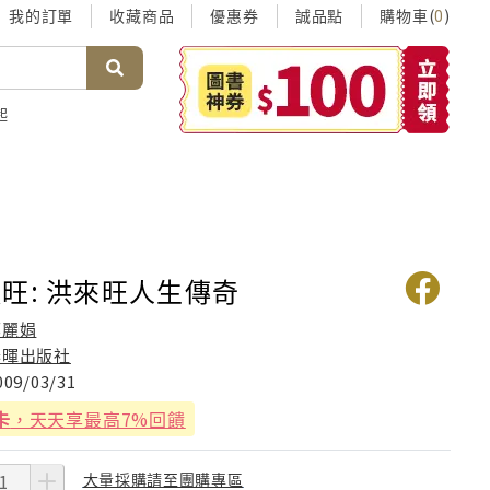
我的訂單
收藏商品
優惠券
誠品點
購物車(
)
0
起
旺: 洪來旺人生傳奇
郭麗娟
春暉出版社
009/03/31
卡
，天天享最高7%回饋
大量採購請至團購專區