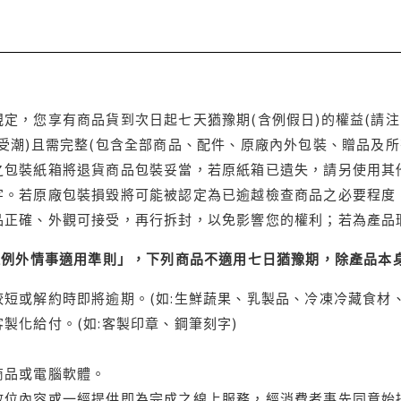
定，您享有商品貨到次日起七天猶豫期(含例假日)的權益(請
受潮)且需完整(包含全部商品、配件、原廠內外包裝、贈品及所
之包裝紙箱將退貨商品包裝妥當，若原紙箱已遺失，請另使用其
字。若原廠包裝損毀將可能被認定為已逾越檢查商品之必要程度，
品正確、外觀可接受，再行拆封，以免影響您的權利；若為產品
理例外情事適用準則」，下列商品不適用七日猶豫期，除產品本
短或解約時即將逾期。(如:生鮮蔬果、乳製品、冷凍冷藏食材、
製化給付。(如:客製印章、鋼筆刻字)
商品或電腦軟體。
位內容或一經提供即為完成之線上服務，經消費者事先同意始提