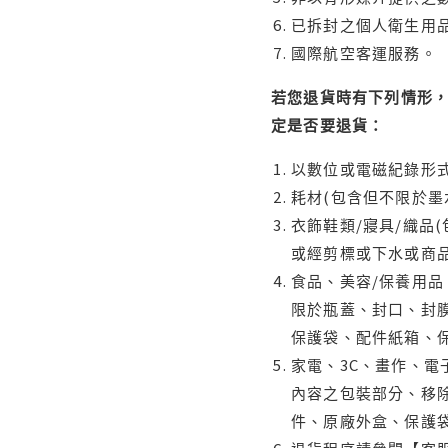
已拆封之個人衛生用品
國際航空客運服務。
若您退貨時有下列情形，
定是否要退貨：
以數位或電磁紀錄形式
耗材(包含但不限於墨
衣飾鞋類/寢具/織品
或經剪標或下水或商
食品、美容/保養用
限於瓶蓋、封口、封膜
保護袋、配件紙箱、
家電、3C、畫作、
內容之包裝部分、移除
件、原廠外盒、保護