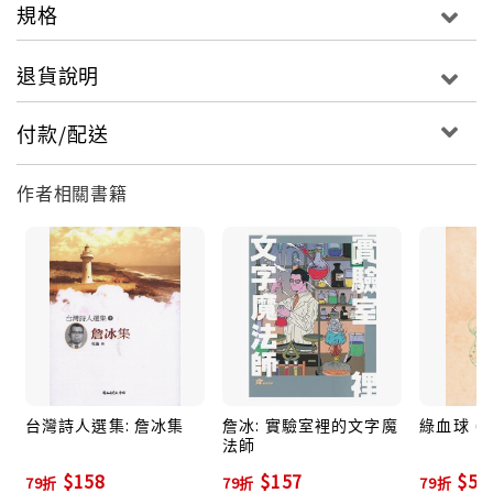
規格
退貨說明
付款/配送
作者相關書籍
台灣詩人選集: 詹冰集
詹冰: 實驗室裡的文字魔
綠血球 (
法師
$158
$157
$53
79折
79折
79折