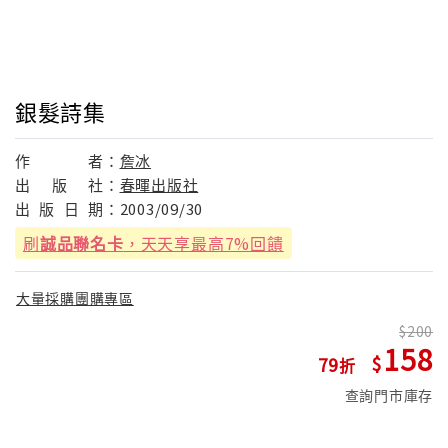
銀髮詩集
作
者：
詹冰
出
版
社：
春暉出版社
出
版
日
期：
2003/09/30
刷
誠品聯名卡
，天天享最高7%回饋
大量採購團購專區
200
158
79
查詢門市庫存