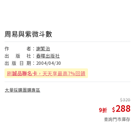
周易與紫微斗數
作
者：
謝繁治
出
版
社：
春暉出版社
出
版
日
期：
2004/04/30
刷
誠品聯名卡
，天天享最高7%回饋
大量採購團購專區
320
288
9
查詢門市庫存