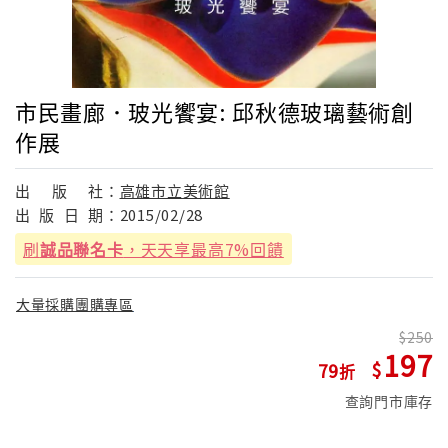
市民畫廊．玻光饗宴: 邱秋德玻璃藝術創
作展
出
版
社：
高雄市立美術館
出
版
日
期：
2015/02/28
刷
誠品聯名卡
，天天享最高7%回饋
大量採購團購專區
250
197
79
查詢門市庫存