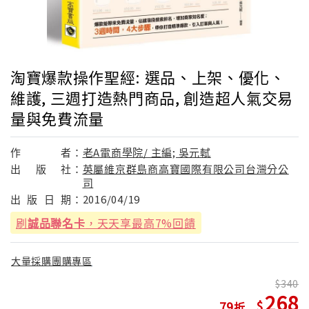
淘寶爆款操作聖經: 選品、上架、優化、
維護, 三週打造熱門商品, 創造超人氣交易
量與免費流量
作
者：
老A電商學院/ 主編; 吳元軾
出
版
社：
英屬維京群島商高寶國際有限公司台灣分公
司
出
版
日
期：
2016/04/19
刷
誠品聯名卡
，天天享最高7%回饋
大量採購團購專區
340
268
79