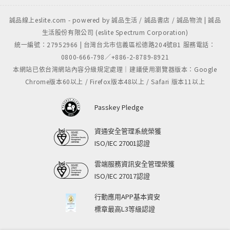
爆款的相關指標
誠品線上eslite.com - powered by 誠品生活 / 誠品書店 / 誠品物流 | 誠品
其他操作思路介紹
生活股份有限公司 (eslite Spectrum Corporation)
統一編號：27952966 | 台灣台北市信義區松德路204號B1 服務電話：
第2篇 打造淘寶爆款的前期準備
0800-666-798／+886-2-8789-8921
第2章 選擇有潛力的爆款
本網站已依台灣網站內容分級規定處理｜建議使用瀏覽器版本：Google
市場挖掘，尋找爆款特徵
Chrome版本60以上 / Firefox版本48以上 / Safari 版本11以上
市場容量分析
市場趨勢分析
Passkey Pledge
分析市場定價
潛在市場挖掘
資通安全管理系統榮獲
選品和產品定位
ISO/IEC 27001認證
測款和A/B test
雲端服務資訊安全管理榮獲
產品定位和佈局
ISO/IEC 27017認證
市場定價
定價的參考要素
行動應用APP基本資安
基本定價方法
標章最高L3等級認證
定價法則