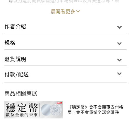
爆款打造前期賣家需進行市場調查以及寶貝選款等，層
層深入，讓讀者對爆款的定義以及打造過程的工作有所
展開看更多
瞭解。其次講到爆款寶貝打造的最重要階段，在這個板
塊中系統、詳盡地介紹了很多原理以及打造的重要操作
作者介紹
方法，讓賣家從中受益。最後是對爆款的維護和相關事
宜的講解。全書思路清晰明確，以爆款的打造原理貫穿
規格
始終，是賣家成功打造爆款的必備工具書。
《淘寶爆款操作聖經：選品、上架、優化、維護，
退貨說明
三週打造熱門商品，創造超人氣交易量與免費流量》圖
文並茂，將最全面的爆款打造方法展現在讀者眼前，力
付款/配送
爭在最短的時間內帶給閱讀此書的賣家朋友最需要的知
識。
【專業推薦】
商品相關策展
很多賣家不賺錢，就是因為思維還跟不上，不理解買家
的需求變化，自己的專業能力也跟不上。大部分的賣家
《穩定幣》會不會顛覆支付格
局，會不會重塑全球金融秩
只會做三件事：降價促銷、花錢買廣告、刷單提排名。
序？
賣家要想賺錢，必須要讓自己更加專業。這套書，就是
教你如何從入門到專業的。