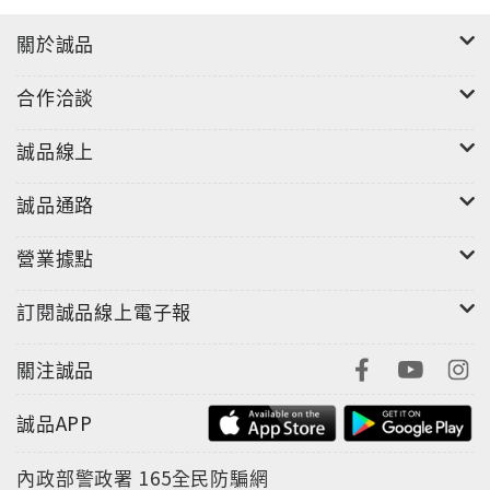
──前淘寶搜索負責人，知名自媒體人 鬼腳七
關於誠品
老A 電商學院主編的這套電商教程，從運營思維到如何
合作洽談
實現技術實操，毫無保留地將資料化運營公開給所有從
事電商行業的企業和個人。我相信，這套教程會是推動
誠品線上
中國電子商務行業創新與發展的有益補充，能夠為企業
有效開展電子商務展開一條清晰的操作思路，幫助其健
誠品通路
康、有序地發展。
──中國電子商務協會網商精英創新與扶持推進中心秘書
營業據點
長 黃斌
訂閱誠品線上電子報
目錄
第1篇 打造淘寶爆款的核心思路
關注誠品
第1章 打造爆款核心思路
打造爆款的核心操作思路
誠品APP
挖掘爆款的核心要素
內政部警政署
165全民防騙網
打造爆款的核心操作思路