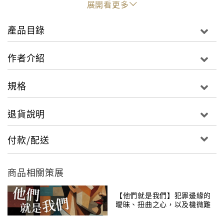
展開看更多
一面，在此一覽無遺。
產品目錄
末日教派的活人血祭
藉由宗教名義，鼓吹信徒進行自我毀滅之實的教派，為
作者介紹
何依然有人前仆後繼地加入？代表世界最高權力的光明
會、向日本宣戰的奧姆真理教、引起毀滅性激戰的大衛
規格
支派……甚至是美國政府金援補助的戀童癖教會，盡蒐
於此揭祕。
退貨說明
潛伏在日常的怪談傳說
付款/配送
無人敢奏完全曲的卡農D小調、預言災難發生的黑眼小
童、被鹿女迷惑的凶殺案、直達地獄的梅爾洞穴……。
這些恐怖、奇幻、殘酷、靈異的事件，可能會發生於你
商品相關策展
我日常的怪奇經驗，將顛覆你以往所知的都市傳說。
【他們就是我們】犯罪邊緣的
曖昧、扭曲之心，以及機微難
解的人性！