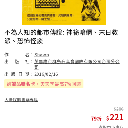
不為人知的都市傳說: 神祕暗網、末日教
派、恐怖怪談
作
者：
Shawn
出
版
社：
英屬維京群島商高寶國際有限公司台灣分公
司
出
版
日
期：
2016/02/16
刷
誠品聯名卡
，天天享最高7%回饋
大量採購團購專區
280
221
79
查詢門市庫存