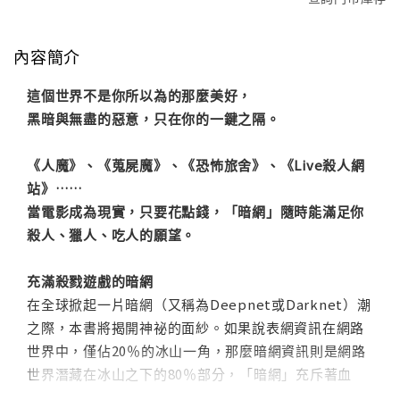
內容簡介
這個世界不是你所以為的那麼美好，
黑暗與無盡的惡意，只在你的一鍵之隔。
《人魔》、《蒐屍魔》、《恐怖旅舍》、《Live殺人網
站》……
當電影成為現實，只要花點錢，「暗網」隨時能滿足你
殺人、獵人、吃人的願望。
充滿殺戮遊戲的暗網
在全球掀起一片暗網（又稱為Deepnet或Darknet）潮
之際，本書將揭開神祕的面紗。如果說表網資訊在網路
世界中，僅佔20％的冰山一角，那麼暗網資訊則是網路
世界潛藏在冰山之下的80％部分，「暗網」充斥著血
腥、暴力、兒童色情等極端的犯罪行為，人性最黑暗的