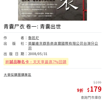
青囊尸衣 卷一: 青囊出世
作
者：
魯班尺
出
版
社：
英屬維京群島商高寶國際有限公司台灣分公
司
出
版
日
期：
2008/05/31
刷
誠品聯名卡
，天天享最高7%回饋
大量採購團購專區
199
179
9
查詢門市庫存