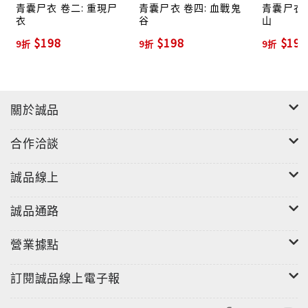
青囊尸衣 卷二: 重現尸
青囊尸衣 卷四: 血戰鬼
青囊尸衣 
衣
谷
山
$198
$198
$198
9折
9折
9折
關於誠品
合作洽談
誠品線上
誠品通路
營業據點
訂閱誠品線上電子報