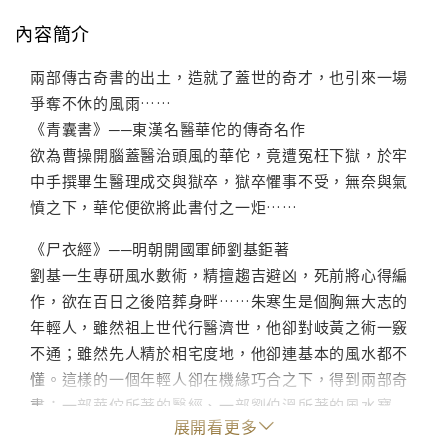
內容簡介
兩部傳古奇書的出土，造就了蓋世的奇才，也引來一場
爭奪不休的風雨……
《青囊書》──東漢名醫華佗的傳奇名作
欲為曹操開腦蓋醫治頭風的華佗，竟遭冤枉下獄，於牢
中手撰畢生醫理成交與獄卒，獄卒懼事不受，無奈與氣
憤之下，華佗便欲將此書付之一炬……
《尸衣經》──明朝開國軍師劉基鉅著
劉基一生專研風水數術，精擅趨吉避凶，死前將心得編
作，欲在百日之後陪葬身畔……朱寒生是個胸無大志的
年輕人，雖然祖上世代行醫濟世，他卻對岐黃之術一竅
不通；雖然先人精於相宅度地，他卻連基本的風水都不
懂。這樣的一個年輕人卻在機緣巧合之下，得到兩部奇
書：一部華佗所著的醫經、一部劉伯溫所著的風水寶
展開看更多
典，真教人搞不懂老天爺這樣的安排究竟有何用意？想