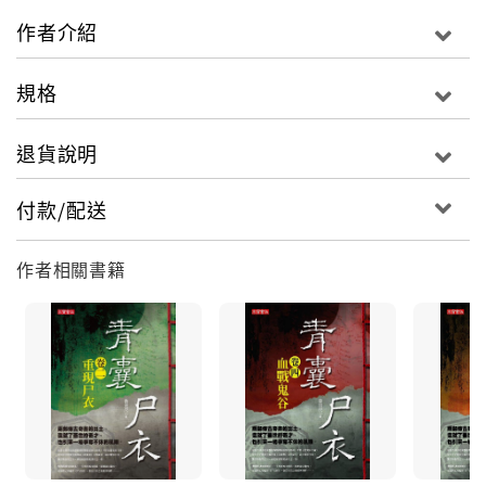
到，誤打誤撞的寒生利用《青囊書》所授藥方，在光天
作者介紹
化日、眾目睽睽之下治好了一個身患罕見不治之症的病
人，從此便讓他陷入了一場利益糾葛、權力鬥爭的風暴
規格
之中……
卷一 青囊出世
退貨說明
「冰人」是一種非常罕見的疾病，俗稱「漸凍症」，是
由於寒氣侵入經脈所致。《青囊書》中有言，醫治「冰
付款/配送
人」須以「血餘」為引，主藥則是「木蠶」，以血餘之
灰燼餵食木蠶，再將木蠶放入病人體內，立時見效。寒
作者相關書籍
生在市集上遇見了這樣的病例，一時技癢難耐，便當場
將「冰人」給治好了。
這下子風聲傳出方圓百里，誰都知道這裡出現了一位神
醫，以匪夷所思的方法治好了連現代醫術都束手無策的
罕見惡疾，各方權貴都千方百計要延請他上門。有道是
「人怕出名豬怕肥」，身懷異書的朱寒生是否會成為強
權角力之下的犧牲品呢？