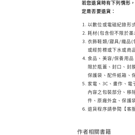
若您退貨時有下列情形，
定是否要退貨：
以數位或電磁紀錄形式
耗材(包含但不限於墨
衣飾鞋類/寢具/織品
或經剪標或下水或商
食品、美容/保養用
限於瓶蓋、封口、封膜
保護袋、配件紙箱、
家電、3C、畫作、
內容之包裝部分、移除
件、原廠外盒、保護
退貨程序請參閱【客
作者相關書籍