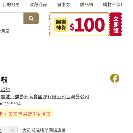
我的訂單
收藏商品
優惠券
誠品點
購物車(
)
0
考用展
家啦
他踢的
英屬維京群島商高寶國際有限公司台灣分公司
007/09/04
卡
，天天享最高7%回饋
大量採購請至團購專區