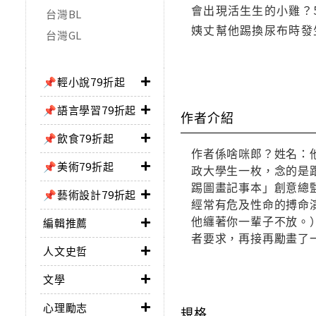
會出現活生生的小雞？
台灣BL
姨丈幫他踢換尿布時發
台灣GL
📌輕小說79折起
📌語言學習79折起
作者介紹
📌飲食79折起
作者係啥咪郎？姓名：
📌美術79折起
政大學生一枚，念的是
踢圖畫記事本」創意總
📌藝術設計79折起
經常有危及性命的搏命
他纏著你一輩子不放。
編輯推薦
者要求，再接再勵畫了一本
人文史哲
文學
心理勵志
規格