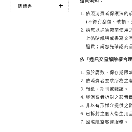
退貨須知：
簡體書
依照消費者保護法的規
(不得有刮傷、破損、
請您以送貨廠商使用
上黏貼紙張或書寫文
退費；請您先確認商
依「通訊交易解除權合
易於腐敗、保存期限較
依消費者要求所為之客
報紙、期刊或雜誌。
經消費者拆封之影音
非以有形媒介提供之數
已拆封之個人衛生用品
國際航空客運服務。