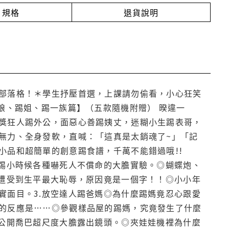
規格
退貨說明
部落格！＊學生抒壓首選，上課請勿偷看，小心狂笑
娘、踢姐、踢一族篇】（五款隨機附贈） 暌違一
獎狂人踢外公，面惡心善踢姨丈，迷糊小生踢表哥，
無力、全身發軟，直喊：「這真是太銷魂了~」「記
小品和超簡單的創意踢食譜，千萬不能錯過哦!!
他踢小時候各種嚇死人不償命的大膽實驗。◎蝴蝶炮、
行遭受到生平最大恥辱，原因竟是一個字！！◎小小年
實面目。3.放空達人踢爸媽◎為什麼踢媽竟忍心跟愛
的反應是……◎參觀樣品屋的踢媽，究竟發生了什麼
次公開喬巴超尺度大膽露出鏡頭。◎夾娃娃機裡為什麼