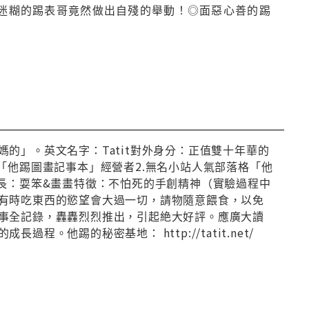
◎迷糊的踢表哥竟然做出自殘的舉動！◎面惡心善的踢
的」。英文名字：Tatit對外身分：正值雙十年華的
「他踢圖畫記事本」經營者2.無名小站人氣部落格「他
長：耍笨&畫畫特徵：不怕死的手創精神（實驗過程中
有時吃東西的慾望會大過一切，請物隨意餵食，以免
事全記錄，轟轟烈烈推出，引起絶大好評。應廣大讀
他踢的秘密基地： http://tatit.net/