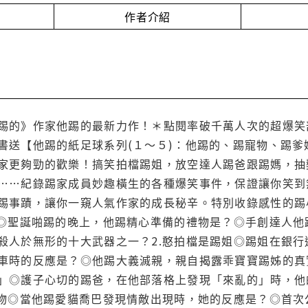
作者介紹
踢的》作家他踢的最新力作！＊點閱率破千萬人次的超爆笑
書送【他踢的紙足球系列(１～５)：他踢的、踢寵物、踢爹
家更夠勁的歡樂！搞笑拍檔踢姐，放空達人踢爸跟踢媽，抽
……紀錄踢家成員妙趣橫生的各種爆笑事件，保證讓你笑到
踢事蹟，讓你一窺人氣作家的成長秘辛。特別收錄感性的踢
踢◎聖誕啪踢的晚上，他踢精心準備的禮物是？◎手創達人
殺人於無形的十大武器之一？2.憨拍檔是踢姐◎踢姐在銀
車時的反應是？◎他踢大義滅親，親自揭露乖寶寶踢姊的真
」◎護子心切的踢爸，在他部落格上發現「來亂的」時，他
寵物◎當他踢愛貓喬巴發現情敵出現時，她的反應是？◎首