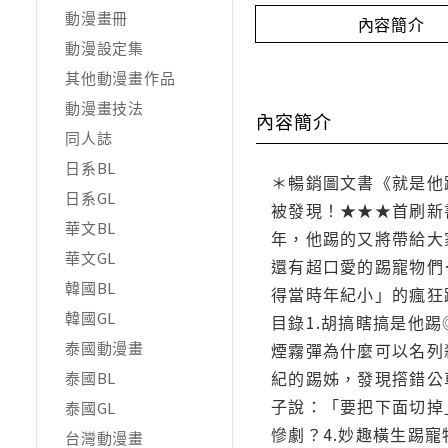
動漫畫冊
內容簡介
動漫設定集
其他動漫畫作品
動漫畫技法
內容簡介
同人誌
日系BL
＊暢銷圖文書《就是他
日系GL
被發現！★★★首刷新
華文BL
年，他踢的又將帶給大
華文GL
還有超口愛的踢寵物們
韓國BL
得當時年紀小」的瘋狂
韓國GL
目錄1.胡搞瞎搞是他
泰國動漫畫
煙霧彈為什麼可以名列
紀的踢姊，發現撘錯公
泰國BL
子說：「要把下面切掉
泰國GL
慘劇？4.妙趣橫生踢
台灣動漫畫