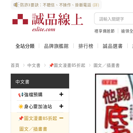
防詐3要訣：不聽信、不操作、掛斷電話
(詳)
禮享偶爸節
搶領全
全站分類
品牌旗艦館
排行榜
誠品選書
首頁
中文書
📌圖文漫畫85折起
圖文／插畫書
中文書
📢強檔預購
☀️身心靈加油站
📌圖文漫畫85折起
圖文／插畫書