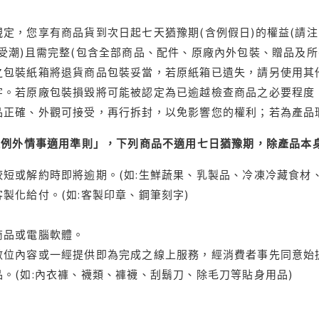
定，您享有商品貨到次日起七天猶豫期(含例假日)的權益(請
受潮)且需完整(包含全部商品、配件、原廠內外包裝、贈品及所
之包裝紙箱將退貨商品包裝妥當，若原紙箱已遺失，請另使用其
字。若原廠包裝損毀將可能被認定為已逾越檢查商品之必要程度，
品正確、外觀可接受，再行拆封，以免影響您的權利；若為產品
理例外情事適用準則」，下列商品不適用七日猶豫期，除產品本
短或解約時即將逾期。(如:生鮮蔬果、乳製品、冷凍冷藏食材、
製化給付。(如:客製印章、鋼筆刻字)
商品或電腦軟體。
位內容或一經提供即為完成之線上服務，經消費者事先同意始提
。(如:內衣褲、襪類、褲襪、刮鬍刀、除毛刀等貼身用品)