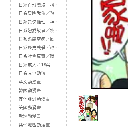
日系奇幻魔法／科幻冒險
日系冒險武俠／熱血運動
日系驚悚推理／神怪靈異
日系戀愛故事／校園青春
日系溫馨療癒／勵志搞笑
日系歷史戰爭／政治宗教
日系社會寫實／職場職人
日系成人／18禁
日系其他動漫
華文動漫畫
韓國動漫畫
其他亞洲動漫畫
美國動漫畫
歐洲動漫畫
其他地區動漫畫