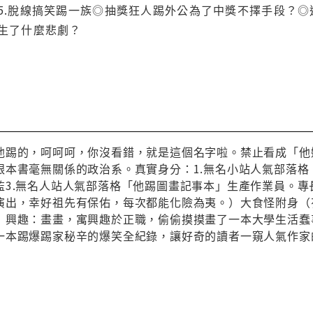
5.脫線搞笑踢一族◎抽獎狂人踢外公為了中獎不擇手段？
生了什麼悲劇？
他踢的，呵呵呵，你沒看錯，就是這個名字啦。禁止看成「他媽
跟本書毫無關係的政治系。真實身分：1.無名小站人氣部落格
監3.無名人站人氣部落格「他踢圖畫記事本」生產作業員。專
演出，幸好祖先有保佑，每次都能化險為夷。）大食怪附身（
）興趣：畫畫，寓興趣於正職，偷偷摸摸畫了一本大學生活蠢
踢爆踢家秘辛的爆笑全紀錄，讓好奇的讀者一窺人氣作家的成長過程。