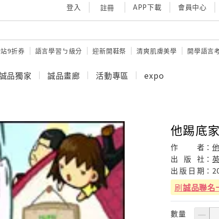
登入
APP下載
會員中心
註冊
站9折券
語言學習ㄅ級分
迎新開鞋祭
清爽肌膚美學
開學語言
誠品獨家
誠品畫廊
活動專區
expo
他踢底
作
者：
出
版
社：
出
版
日
期：
2
刷
誠品聯名
數量