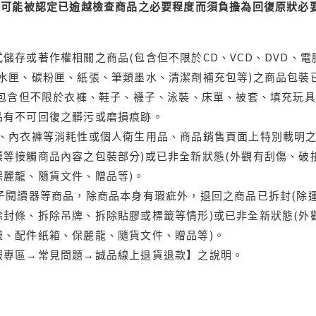
可能被認定已逾越檢查商品之必要程度而須負擔為回復原狀必要
儲存或著作權相關之商品(包含但不限於CD、VCD、DVD、電
水匣、碳粉匣、紙張、筆類墨水、清潔劑補充包等)之商品包裝已
(包含但不限於衣褲、鞋子、襪子、泳裝、床單、被套、填充玩具
品有不可回復之髒污或磨損痕跡。
品、內衣褲等消耗性或個人衛生用品、商品銷售頁面上特別載明之
等接觸商品內容之包裝部分)或已非全新狀態(外觀有刮傷、破
保麗龍、隨貨文件、贈品等)。
電子閱讀器等商品，除商品本身有瑕疵外，退回之商品已拆封(除
封條、拆除吊牌、拆除貼膠或標籤等情形)或已非全新狀態(外
袋、配件紙箱、保麗龍、隨貨文件、贈品等)。
服專區→常見問題→誠品線上退貨退款】之說明。