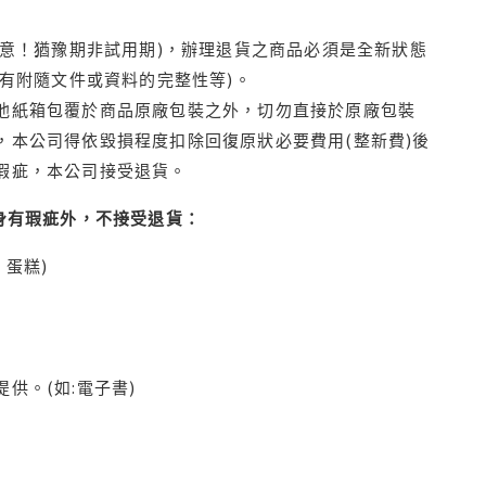
注意！猶豫期非試用期)，辦理退貨之商品必須是全新狀態
有附隨文件或資料的完整性等)。
他紙箱包覆於商品原廠包裝之外，切勿直接於原廠包裝
本公司得依毀損程度扣除回復原狀必要費用(整新費)後
瑕疵，本公司接受退貨。
身有瑕疵外，不接受退貨：
蛋糕)
供。(如:電子書)