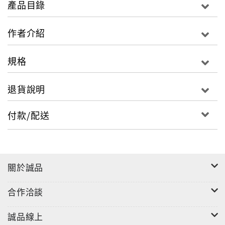
產品目錄
混音工程，是在摸索、研究那一千個小細節，而不是表
作者介紹
面看到的幾項大重點。
混音師在音樂製作中，則扮演著決定作品整體走向的重
規格
要角色。
退貨說明
付款/配送
關於誠品
合作洽談
誠品線上