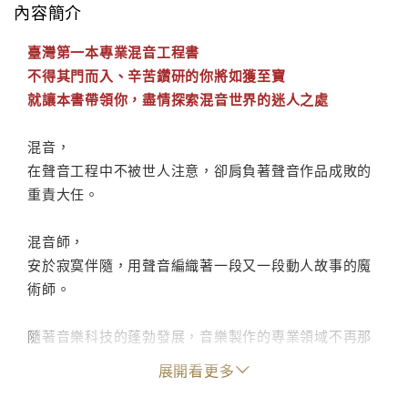
內容簡介
臺灣第一本專業混音工程書
不得其門而入、辛苦鑽研的你將如獲至寶
就讓本書帶領你，盡情探索混音世界的迷人之處
混音，
在聲音工程中不被世人注意，卻肩負著聲音作品成敗的
重責大任。
混音師，
安於寂寞伴隨，用聲音編織著一段又一段動人故事的魔
術師。
隨著音樂科技的蓬勃發展，音樂製作的專業領域不再那
般遙不可及，但有些事情並不會隨著科技進步而被遺
展開看更多
忘，反而更需要深入研究，才可能看得透澈、精益求
精。