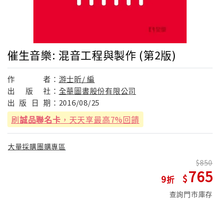
催生音樂: 混音工程與製作 (第2版)
作
者：
游士昕/ 編
出
版
社：
全華圖書股份有限公司
出
版
日
期：
2016/08/25
刷
誠品聯名卡
，天天享最高7%回饋
大量採購團購專區
850
765
9
查詢門市庫存