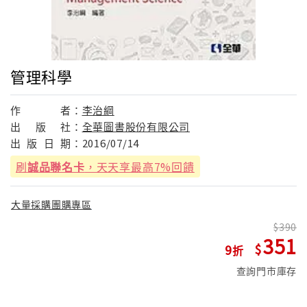
管理科學
作
者：
李治綱
出
版
社：
全華圖書股份有限公司
出
版
日
期：
2016/07/14
刷
誠品聯名卡
，天天享最高7%回饋
大量採購團購專區
390
351
9
查詢門市庫存