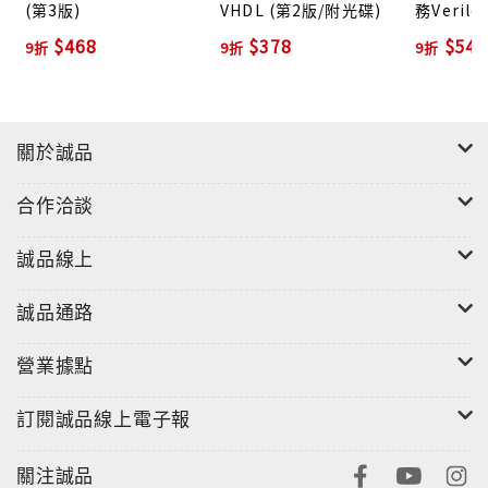
(第3版)
VHDL (第2版/附光碟)
務Veril
例程式光
$468
$378
$540
9折
9折
9折
關於誠品
合作洽談
誠品線上
誠品通路
營業據點
訂閱誠品線上電子報
關注誠品