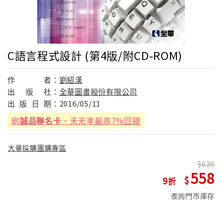
C語言程式設計 (第4版/附CD-ROM)
作
者：
劉紹漢
出
版
社：
全華圖書股份有限公司
出
版
日
期：
2016/05/11
刷
誠品聯名卡
，天天享最高7%回饋
大量採購團購專區
620
558
9
查詢門市庫存