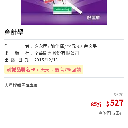
會計學
作
者：
謝永明/ 陳佳煇/ 李元棟/ 余奕旻
出
版
社：
全華圖書股份有限公司
出
版
日
期：
2015/12/13
刷
誠品聯名卡
，天天享最高7%回饋
大量採購團購專區
620
527
85
查詢門市庫存