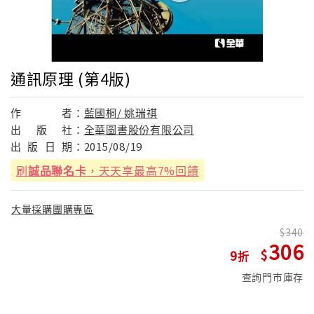
通訊原理 (第4版)
作
者：
藍國桐/ 姚瑞祺
出
版
社：
全華圖書股份有限公司
出
版
日
期：
2015/08/19
刷
誠品聯名卡
，天天享最高7%回饋
大量採購團購專區
340
306
9
查詢門市庫存