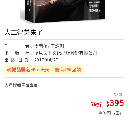
人工智慧來了
作
者：
李開復/ 王詠剛
出
版
社：
遠見天下文化出版股份有限公司
出
版
日
期：
2017/04/27
刷
誠品聯名卡
，天天享最高7%回饋
大量採購團購專區
500
395
79
查詢門市庫存