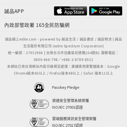
取代。如果不想在AI時代中，失去人生的價值與意義；
誠品APP
如果不想成為「無用」的人，唯有從現在開始，找到自
己的獨特之處，擁抱人類的獨特價值，成為在情感、性
內政部警政署
165全民防騙網
格、素養上，都更加全面的人。AI來了，有思想的人
生，並不會因此黯然失色，因為我們全部的尊嚴，就在
誠品線上eslite.com - powered by 誠品生活 / 誠品書店 / 誠品物流 | 誠品
於思想。
生活股份有限公司 (eslite Spectrum Corporation)
統一編號：27952966 | 台灣台北市信義區松德路204號B1 服務電話：
0800-666-798／+886-2-8789-8921
本網站已依台灣網站內容分級規定處理｜建議使用瀏覽器版本：Google
Chrome版本60以上 / Firefox版本48以上 / Safari 版本11以上
Passkey Pledge
資通安全管理系統榮獲
ISO/IEC 27001認證
雲端服務資訊安全管理榮獲
ISO/IEC 27017認證