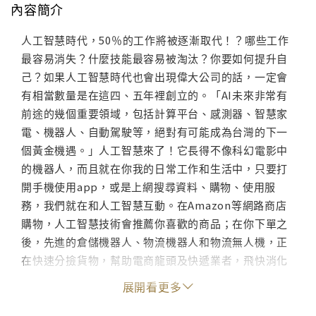
內容簡介
人工智慧時代，50％的工作將被逐漸取代！？哪些工作
最容易消失？什麼技能最容易被淘汰？你要如何提升自
己？如果人工智慧時代也會出現偉大公司的話，一定會
有相當數量是在這四、五年裡創立的。「AI未來非常有
前途的幾個重要領域，包括計算平台、感測器、智慧家
電、機器人、自動駕駛等，絕對有可能成為台灣的下一
個黃金機遇。」人工智慧來了！它長得不像科幻電影中
的機器人，而且就在你我的日常工作和生活中，只要打
開手機使用app，或是上網搜尋資料、購物、使用服
務，我們就在和人工智慧互動。在Amazon等網路商店
購物，人工智慧技術會推薦你喜歡的商品；在你下單之
後，先進的倉儲機器人、物流機器人和物流無人機，正
在快速分撿貨物，幫助電商龍頭及快遞業者，飛快消化
驚人的物流總量。很多人愛用圖像或影片處理軟體，人
展開看更多
工智慧技術會針對照片進行美化，或協助你完成藝術創
作。在人工智慧的驅動下，谷歌等搜尋引擎，早已提升