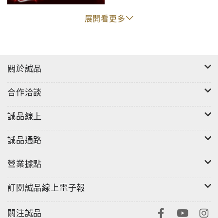
牌！
作者在書末也針對教育和個人發展，從應該如何學習、
展開看更多
應該學什麼、教育應該關注什麼，提供多項豐富、實用
的建議。隨著科技進步，AI技術將在大量簡單、重複
性、不需要複雜思考就能完成決策的工作中，取代人
類。不斷提升自己，善用人類特長，善於借助機器的能
關於誠品
力，這將是在未來社會裡，各領域人才的必備特質。李
開復的「五秒鐘準則」一項本來由人從事的工作，如果
合作洽談
人可以在五秒鐘以內的時間裡，對工作中需要思考和決
策的問題做出相應決定，那麼這項工作就有非常大的可
誠品線上
能，會被人工智慧技術全部或部分取代。人工智慧時代
最核心、最有效的學習方法，包括：● 主動挑戰極限●
誠品通路
做中學● 關注啟發式教育，培養創造力和獨立解決問題
的能力● 雖然面對面的課堂仍將存在，但互動式的線上
營業據點
學習，將會愈來愈重要● 主動向機器學習● 既學習「人
訂閱誠品線上電子報
—人」協作，也學習「人—機」協作● 學習要追隨興趣
在AI時代，只會在某個狹窄領域從事簡單工作的人，無
論如何都無法與AI的效率和成本相比，必然會被機器所
關注誠品