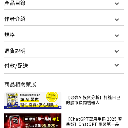
產品目錄
到智慧問答、智慧助理、智慧搜尋的新層次。在不久的
將來，自動駕駛技術還將重新定義智慧出行、智慧交通
作者介紹
和智慧城市。人工智慧早已無處不在，而且正在顛覆這
個世界。在本書，華人人工智慧領軍人物李開復和王詠
規格
剛，用深入淺出、富含幽默的方式，為我們詳述什麼是
人工智慧，以及人工智慧至今的發展和應用。從1997年
退貨說明
IBM深藍、2016年AlphaGo到最新的冷撲大師，人工智
慧的進步一次比一次更好、更神速。兩位作者以長年在
付款/配送
人工智慧領域的專業經驗，告訴我們AI時代的各項挑
戰，也為我們指出AI時代各種創新、創業的黃金機遇。
人工智慧在公眾中，總共引起三次熱潮。前兩次的熱
商品相關策展
潮，仍籠罩著濃厚的學術研究和科學實驗色彩。從2006
年開始，隨著深度學習技術的成熟、電腦運算速度的大
【最強AI投資分析】打造自己
的股市顧問機器人
幅成長，還有互聯網時代累積出來的海量資料財富，人
工智慧在多個領域與大眾需求接軌，開創出全新商業模
式，呈現穩步發展，甚至開始威脅人類、取代就業。在
【ChatGPT萬用手冊 2025 春
季號】ChatGPT 學習第一品
AI興起的時代，如何才能在競爭中立於不敗之地？兩位