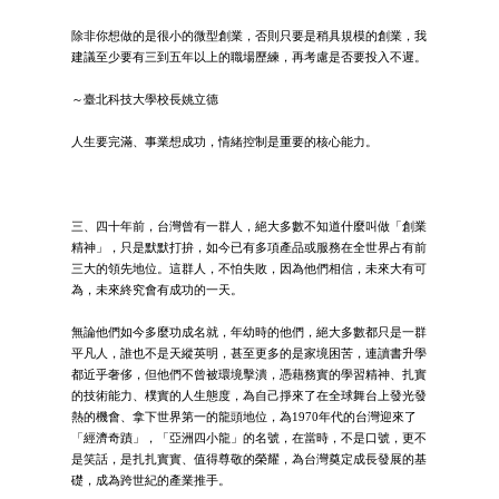
除非你想做的是很小的微型創業，否則只要是稍具規模的創業，我
建議至少要有三到五年以上的職場歷練，再考慮是否要投入不遲。
～臺北科技大學校長姚立德
人生要完滿、事業想成功，情緒控制是重要的核心能力。
三、四十年前，台灣曾有一群人，絕大多數不知道什麼叫做「創業
精神」，只是默默打拚，如今已有多項產品或服務在全世界占有前
三大的領先地位。這群人，不怕失敗，因為他們相信，未來大有可
為，未來終究會有成功的一天。
無論他們如今多麼功成名就，年幼時的他們，絕大多數都只是一群
平凡人，誰也不是天縱英明，甚至更多的是家境困苦，連讀書升學
都近乎奢侈，但他們不曾被環境擊潰，憑藉務實的學習精神、扎實
的技術能力、樸實的人生態度，為自己掙來了在全球舞台上發光發
熱的機會、拿下世界第一的龍頭地位，為1970年代的台灣迎來了
「經濟奇蹟」，「亞洲四小龍」的名號，在當時，不是口號，更不
是笑話，是扎扎實實、值得尊敬的榮耀，為台灣奠定成長發展的基
礎，成為跨世紀的產業推手。