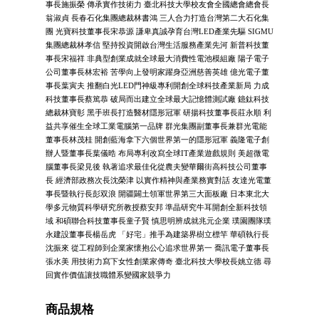
事長施振榮 傳承實作技術力 臺北科技大學校友會全國總會總會長
翁淑貞 長春石化集團總裁林書鴻 三人合力打造台灣第二大石化集
團 光寶科技董事長宋恭源 謙卑真誠孕育台灣LED產業先驅 SIGMU
集團總裁林孝信 堅持投資開啟台灣生活服務產業先河 新普科技董
事長宋福祥 非典型創業成就全球最大消費性電池模組廠 陽子電子
公司董事長林宏裕 苦學向上發明家躍身亞洲慈善英雄 億光電子董
事長葉寅夫 推翻白光LED門神級專利開創全球科技產業新局 力成
科技董事長蔡篤恭 破局而出建立全球最大記憶體測試廠 鐿鈦科技
總裁林寶彰 黑手班長打造醫材隱形冠軍 研揚科技董事長莊永順 利
益共享催生全球工業電腦第一品牌 群光集團副董事長兼群光電能
董事長林茂桂 開創藍海拿下六個世界第一的隱形冠軍 義隆電子創
辦人暨董事長葉儀晧 布局專利改寫全球IT產業遊戲規則 美超微電
腦董事長梁見後 執著追求最佳化從農夫變華爾街高科技公司董事
長 經濟部政務次長沈榮津 以實作精神與產業務實對話 友達光電董
事長暨執行長彭双浪 開疆闢土領軍世界第三大面板廠 日本東北大
學多元物質科學研究所教授蔡安邦 準晶研究牛耳開創全新科技領
域 和碩聯合科技董事長童子賢 慎思明辨成就兆元企業 璞園團隊璞
永建設董事長楊岳虎 「好宅」推手為建築界樹立標竿 華碩執行長
沈振來 從工程師到企業家懷抱公心追求世界第一 喬訊電子董事長
張水美 用技術力寫下女性創業家傳奇 臺北科技大學校長姚立德 尋
回實作價值讓技職體系變國家競爭力
商品規格