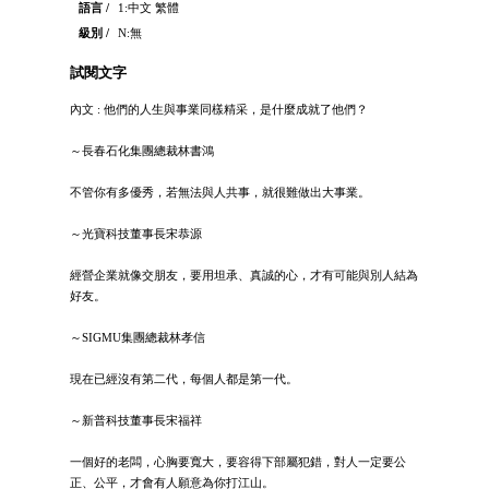
語言 /
1:中文 繁體
級別 /
N:無
試閱文字
內文 : 他們的人生與事業同樣精采，是什麼成就了他們？
～長春石化集團總裁林書鴻
不管你有多優秀，若無法與人共事，就很難做出大事業。
～光寶科技董事長宋恭源
經營企業就像交朋友，要用坦承、真誠的心，才有可能與別人結為
好友。
～SIGMU集團總裁林孝信
現在已經沒有第二代，每個人都是第一代。
～新普科技董事長宋福祥
一個好的老闆，心胸要寬大，要容得下部屬犯錯，對人一定要公
正、公平，才會有人願意為你打江山。