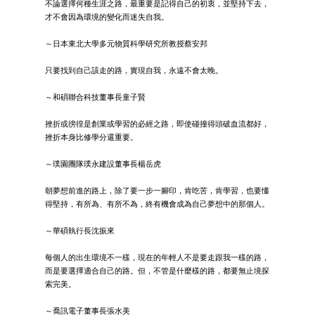
不論選擇何種生涯之路，最重要是記得自己的初衷，並堅持下去，
才不會因為環境的變化而迷失自我。
～日本東北大學多元物質科學研究所教授蔡安邦
只要找到自己該走的路，實現自我，永遠不會太晚。
～和碩聯合科技董事長童子賢
挫折或徬徨是創業或學習的必經之路，即使碰撞得頭破血流都好，
挫折本身比修學分還重要。
～璞園團隊璞永建設董事長楊岳虎
朝夢想前進的路上，除了要一步一腳印，肯吃苦，肯學習，也要懂
得堅持，有所為、有所不為，終有機會成為自己夢想中的那個人。
～華碩執行長沈振來
每個人的出生環境不一樣，現在的年輕人不是要走跟我一樣的路，
而是要選擇適合自己的路。但，不管是什麼樣的路，都要無止境探
索完美。
～喬訊電子董事長張水美