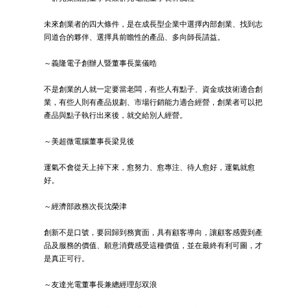
未來創業者的四大條件，是在成長型企業中選擇內部創業、找到志
同道合的夥伴、選擇具前瞻性的產品、多向師長請益。
～義隆電子創辦人暨董事長葉儀晧
不是創業的人就一定要當老闆，有些人有點子、資金或技術適合創
業，有些人則有產品規劃、市場行銷能力適合經營，創業者可以把
產品與點子執行出來後，就交給別人經營。
～美超微電腦董事長梁見後
運氣不會從天上掉下來，愈努力、愈專注、待人愈好，運氣就愈
好。
～經濟部政務次長沈榮津
創新不是口號，要回歸到務實面，具有顧客導向，讓顧客感覺到產
品及服務的價值、願意消費感受這種價值，並在最終有利可圖，才
是真正可行。
～友達光電董事長兼總經理彭双浪