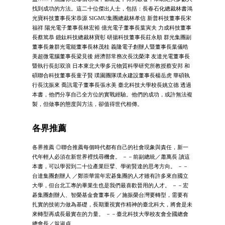
找到成功的方法。這二十位傑出人士，包括：長春石化總裁林書鴻
光寶科技董事長宋恭源 SIGMU集團總裁林孝信 新普科技董事長宋
福祥 陽光電子董事長林宏裕 億光電子董事長葉寅夫 力成科技董事
長蔡篤恭 鐿鈦科技總裁林寶彰 研揚科技董事長莊永順 群光集團副
董事長兼群光電能董事長林茂桂 義隆電子創辦人暨董事長葉儀晧
美超微電腦董事長梁見後 經濟部常務次長沈榮津 友達光電董事長
暨執行長彭双浪 日本東北大學多元物質科學研究所教授蔡安邦 和
碩聯合科技董事長童子賢 璞園團隊璞永建設董事長楊岳虎 華碩執
行長沈振來 喬訊電子董事長張水美 臺北科技大學校長姚立德 透過
本書，他們分享自己全方位的實戰經驗。他們的成功，或許無法複
製，但做事的態度與方法，卻值得世代相傳。
各界推薦
各界推薦 ◎聯合推薦每個時代都有自己的社會現象與責任，新一
代年輕人必須在新世界裡找尋機會。 －－前副總統／蕭萬長 讀這
本書，可以學習到二十位產業巨擘、學術賢達的思考方向。 －－
台達集團創辦人 ／鄭崇華當年宏碁集團的人才雖有許多來自國立
大學，但台北工專的畢業生也是我們最喜歡晉用的人才。 －－宏
碁集團創辦人、智榮基金會董事長 ／施振榮台灣要轉型，需要有
扎實的技術力做為基礎，長期重視實作精神的臺北科大，將會是未
來轉型再成長最實在的力量。 －－臺北科技大學校友會全國總會
總會長／翁淑貞