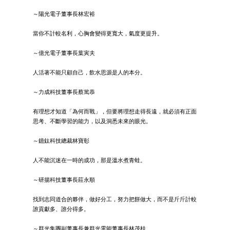
～陽光電子董事長林宏裕
當你不計較名利，心胸會變得更寬大，氣度更提升。
～億光電子董事長葉寅夫
人活著不能只顧自己，飲水思源是人的本分。
～力成科技董事長蔡篤恭
有理想才知道「為何而戰」，但要將理想走得長遠，就必須有正面
思考、不斷學習的能力，以及洞悉未來的眼光。
～鐿鈦科技總裁林寶彰
人不能沉迷在一時的成功，那是溫水煮青蛙。
～研揚科技董事長莊永順
找到志同道合的夥伴，做好分工，努力把餅做大，而不是斤斤計較
誰貢獻多、誰分得多。
～群光集團副董事長兼群光電能董事長林茂桂