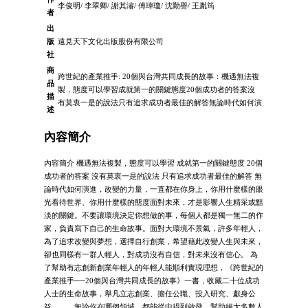
李俊明/ 李翠卿/ 謝其濬/ 傅瑋瓊/ 沈勤譽/ 王胤筠
者
出
版
遠見天下文化出版股份有限公司
社
商
跨世紀的產業推手: 20個與台灣共同成長的故事：機遇無法複
品
製，態度可以學習成就第一的關鍵態度20個成功者的答案沒
描
有莫衷一是的說法只有追求成功者最佳的解答無論時代如何演
述
內容簡介
內容簡介 機遇無法複製，態度可以學習 成就第一的關鍵態度 20個
成功者的答案 沒有莫衷一是的說法 只有追求成功者最佳的解答 無
論時代如何演進，改變的力量，一直都在你身上，你用什麼樣的眼
光看待世界、你用什麼樣的態度面對未來，才是影響人生精采或黯
淡的關鍵。不要讓環境決定你想做的事，每個人都是獨一無二的作
家，負責寫下自己的生命故事。面對大環境不景氣，許多年輕人，
為了追求改變與夢想，選擇自行創業，希望藉此改變人生與未來，
卻也同樣有一群人輕人，對成功沒有自信，對未來沒有信心。 為
了幫助有志創新創業年輕人的年輕人能順利實現理想，《跨世紀的
產業推手──20個與台灣共同成長的故事》一書，收藏二十位成功
人士的生命故事，舉凡立志創業、擔任公職、投入研究、獻身公
益……，無論你在哪個領域，都能從中得到啟發，幫助絕大多數人