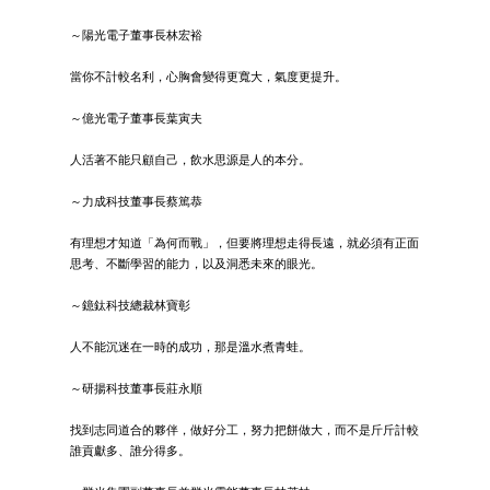
～陽光電子董事長林宏裕
當你不計較名利，心胸會變得更寬大，氣度更提升。
～億光電子董事長葉寅夫
人活著不能只顧自己，飲水思源是人的本分。
～力成科技董事長蔡篤恭
有理想才知道「為何而戰」，但要將理想走得長遠，就必須有正面
思考、不斷學習的能力，以及洞悉未來的眼光。
～鐿鈦科技總裁林寶彰
人不能沉迷在一時的成功，那是溫水煮青蛙。
～研揚科技董事長莊永順
找到志同道合的夥伴，做好分工，努力把餅做大，而不是斤斤計較
誰貢獻多、誰分得多。