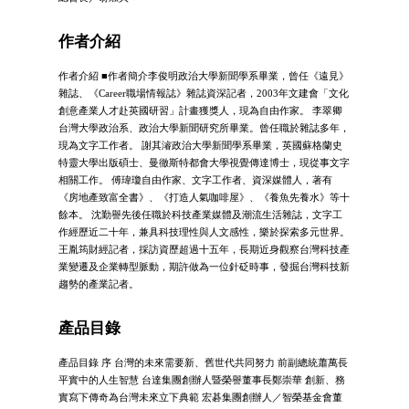
作者介紹
作者介紹 ■作者簡介李俊明政治大學新聞學系畢業，曾任《遠見》
雜誌、《Career職場情報誌》雜誌資深記者，2003年文建會「文化
創意產業人才赴英國研習」計畫獲獎人，現為自由作家。 李翠卿
台灣大學政治系、政治大學新聞研究所畢業。曾任職於雜誌多年，
現為文字工作者。 謝其濬政治大學新聞學系畢業，英國蘇格蘭史
特靈大學出版碩士、曼徹斯特都會大學視覺傳達博士，現從事文字
相關工作。 傅瑋瓊自由作家、文字工作者、資深媒體人，著有
《房地產致富全書》、《打造人氣咖啡屋》、《養魚先養水》等十
餘本。 沈勤譽先後任職於科技產業媒體及潮流生活雜誌，文字工
作經歷近二十年，兼具科技理性與人文感性，樂於探索多元世界。
王胤筠財經記者，採訪資歷超過十五年，長期近身觀察台灣科技產
業變遷及企業轉型脈動，期許做為一位針砭時事，發掘台灣科技新
趨勢的產業記者。
產品目錄
產品目錄 序 台灣的未來需要新、舊世代共同努力 前副總統蕭萬長
平實中的人生智慧 台達集團創辦人暨榮譽董事長鄭崇華 創新、務
實寫下傳奇為台灣未來立下典範 宏碁集團創辦人／智榮基金會董