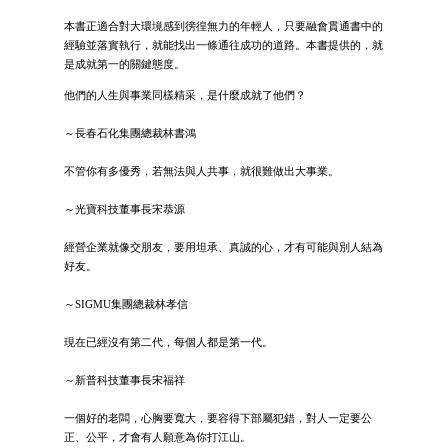
本書正適合對大環境感到徬徨無力的年輕人，只要融會貫通書中的
經驗並落實執行，就能找出一條通往成功的道路。本書提供的，就
是成就第一的關鍵態度。
他們的人生與事業同樣精采，是什麼成就了他們？
～長春石化集團總裁林書鴻
不管你有多優秀，若無法與人共事，就很難做出大事業。
～光寶科技董事長宋恭源
經營企業就像交朋友，要用坦承、真誠的心，才有可能與別人結為
好友。
～SIGMU集團總裁林孝信
現在已經沒有第二代，每個人都是第一代。
～新普科技董事長宋福祥
一個好的老闆，心胸要寬大，要容得下部屬犯錯，對人一定要公
正、公平，才會有人願意為你打江山。