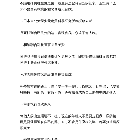
不論選擇何種生涯之路，最重要是記得自己的初衷，並堅持下去，
才不會因為環境的變化而迷失自我。
～日本東北大學多元物質科學研究所教授蔡安邦
只要找到自己該走的路，實現自我，永遠不會太晚。
～和碩聯合科技董事長童子賢
挫折或徬徨是創業或學習的必經之路，即使碰撞得頭破血流都好，
挫折本身比修學分還重要。
～璞園團隊璞永建設董事長楊岳虎
朝夢想前進的路上，除了要一步一腳印，肯吃苦，肯學習，也要懂
得堅持，有所為、有所不為，終有機會成為自己夢想中的那個人。
～華碩執行長沈振來
每個人的出生環境不一樣，現在的年輕人不是要走跟我一樣的路，
而是要選擇適合自己的路。但，不管是什麼樣的路，都要無止境探
索完美。
～喬訊電子董事長張水美