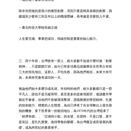
除非你想做的是很小的微型創業，否則只要是稍具規模的創業，我
建議至少要有三到五年以上的職場歷練，再考慮是否要投入不遲。
～臺北科技大學校長姚立德
人生要完滿、事業想成功，情緒控制是重要的核心能力。
三、四十年前，台灣曾有一群人，絕大多數不知道什麼叫做「創業
精神」，只是默默打拚，如今已有多項產品或服務在全世界占有前
三大的領先地位。這群人，不怕失敗，因為他們相信，未來大有可
為，未來終究會有成功的一天。
無論他們如今多麼功成名就，年幼時的他們，絕大多數都只是一群
平凡人，誰也不是天縱英明，甚至更多的是家境困苦，連讀書升學
都近乎奢侈，但他們不曾被環境擊潰，憑藉務實的學習精神、扎實
的技術能力、樸實的人生態度，為自己掙來了在全球舞台上發光發
熱的機會、拿下世界第一的龍頭地位，為1970年代的台灣迎來了
「經濟奇蹟」，「亞洲四小龍」的名號，在當時，不是口號，更不
是笑話，是扎扎實實、值得尊敬的榮耀，為台灣奠定成長發展的基
礎，成為跨世紀的產業推手。