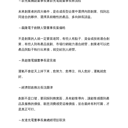
～群光集團副董事長兼群光電能董事長林茂桂
未來創業者的四大條件，是在成長型企業中選擇內部創業、找到志
同道合的夥伴、選擇具前瞻性的產品、多向師長請益。
～義隆電子創辦人暨董事長葉儀晧
不是創業的人就一定要當老闆，有些人有點子、資金或技術適合創
業，有些人則有產品規劃、市場行銷能力適合經營，創業者可以把
產品與點子執行出來後，就交給別人經營。
～美超微電腦董事長梁見後
運氣不會從天上掉下來，愈努力、愈專注、待人愈好，運氣就愈
好。
～經濟部政務次長沈榮津
創新不是口號，要回歸到務實面，具有顧客導向，讓顧客感覺到產
品及服務的價值、願意消費感受這種價值，並在最終有利可圖，才
是真正可行。
～友達光電董事長兼總經理彭双浪