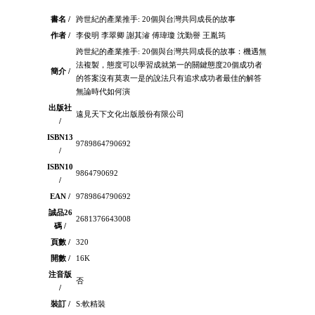
書名 /
跨世紀的產業推手: 20個與台灣共同成長的故事
作者 /
李俊明 李翠卿 謝其濬 傅瑋瓊 沈勤譽 王胤筠
跨世紀的產業推手: 20個與台灣共同成長的故事：機遇無
法複製，態度可以學習成就第一的關鍵態度20個成功者
簡介 /
的答案沒有莫衷一是的說法只有追求成功者最佳的解答
無論時代如何演
出版社
遠見天下文化出版股份有限公司
/
ISBN13
9789864790692
/
ISBN10
9864790692
/
EAN /
9789864790692
誠品26
2681376643008
碼 /
頁數 /
320
開數 /
16K
注音版
否
/
裝訂 /
S:軟精裝