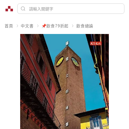
首頁
中文書
📌飲食79折起
飲食總論