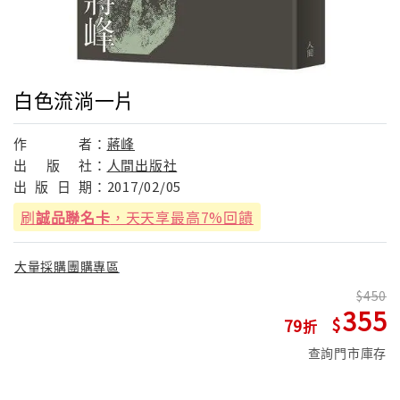
白色流淌一片
作
者：
蔣峰
出
版
社：
人間出版社
出
版
日
期：
2017/02/05
刷
誠品聯名卡
，天天享最高7%回饋
大量採購團購專區
450
355
79
查詢門市庫存