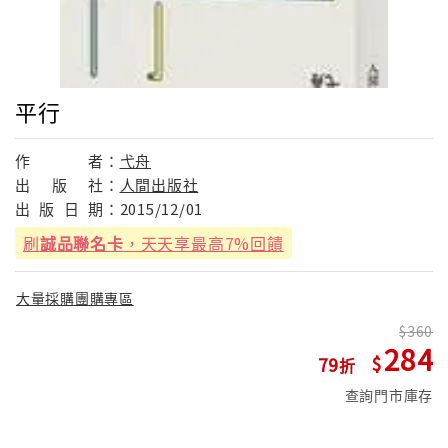
平行
作
者：
弋舟
出
版
社：
人間出版社
出
版
日
期：
2015/12/01
刷
誠品聯名卡
，天天享最高7%回饋
大量採購團購專區
360
284
79
查詢門市庫存