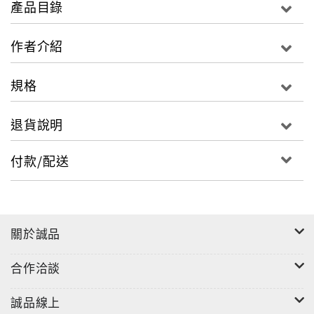
產品目錄
如果讀了弋舟的小說，便會意識到，那雙看著你的眼
作者介紹
睛，既在看著青春飛揚的你，也在看著即將到來的衰老
和死亡，他為瞬間的激情所投入，卻同時看到與激情同
規格
在的灰飛煙滅和虛無。
──學者、作家／梁鴻
退貨說明
付款/配送
關於誠品
合作洽談
誠品線上