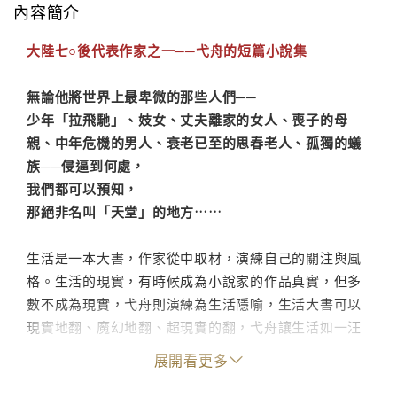
內容簡介
大陸七○後代表作家之一──弋舟的短篇小說集
無論他將世界上最卑微的那些人們──
少年「拉飛馳」、妓女、丈夫離家的女人、喪子的母
親、中年危機的男人、衰老已至的思春老人、孤獨的蟻
族──侵逼到何處，
我們都可以預知，
那絕非名叫「天堂」的地方……
生活是一本大書，作家從中取材，演練自己的關注與風
格。生活的現實，有時候成為小說家的作品真實，但多
數不成為現實，弋舟則演練為生活隱喻，生活大書可以
現實地翻、魔幻地翻、超現實的翻，弋舟讓生活如一汪
水流，水不變，改變的是維繫水流的兩岸，弋舟把岸推
展開看更多
得遠一些、寬一些，後來索性，就不要被岸拘縛了。
──作家／吳鈞堯