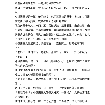
喚著她娘親的名字，一時好奇就闖了進來。
西日玄浩掀開珠簾，看清來人不由得眉頭一挑，「哪裡來的姬人，
滾！」
令狐團圓卻是一怔，她的師父、她的三哥都是男子中拔尖的，可眼
前的男子卻叫她頭一次領教男人也可以那麼媚。
眼前的男子年約二十四、五，長髮披散，遮掩眉眼中幾分幽然，幾
分狠絕，卻遮掩不住酒意的酣濃。衣領敞開露出清晰的鎖骨，白皙
的肌膚泛出桃色，最風流的卻是那窄腰上虛束的玉帶，束出了玄衣
下挺拔的身形，更帶出了男子飄逸絕色的風韻。
令狐團圓反應過來後，摸摸頭道：「臨星閣上什麼時候有花郎
了？」
「花郎？」西日玄浩一時氣結，他呼對方「姬人」，對方卻喊他
「花郎」！
令狐團圓嘆一聲，道：「你這花郎年紀不小，怎麼如此喳呼？難道
不怕趕走恩客啊？」
西日玄浩從未遭過如此羞辱，當下鐵青了臉，拔出佩劍，一劍直刺
過去，卻被令狐團圓輕巧的躲開了。
「閣下面若桃花，眼波含春，出手卻如此狠毒，我可不敢當你的恩
客！」
西日玄浩又是一劍橫掃，口中罵道：「刁女竟敢輕薄，拿命來！」
「我輕薄你？」令狐團圓又好氣又好笑，一個錯身，反擒住西日玄
浩持劍的手。
西日玄浩只覺手臂一麻，三分的酒意一下全跑了。這女子不是姬