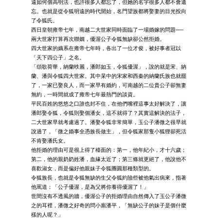
遠如何個高明法，也許很多人都忘了，但她的名字很多人都不會遺
忘。也就是從令狐明遠的時代開始，名門望族都將娶妻的目光投向
了令狐氏。
西日皇朝雍帝七年，南越二大世家同時面臨了一場婚嫁的問題──
兩大世家打算再次聯姻，優渥公子令狐無缺卻公然拒婚。
四大世家的嫡系在雍帝七年時，各出了一位才俊，被好事者冠以
「天下四公子」之名。
「頌歌荷華，納蘭昳麗，潘郎如玉，令狐優渥」，說的就是宋、納
蘭、潘與令狐四大世家。其中杲中的宋家和西秦的納蘭氏族也就罷
了，一家已娶良人，而一家早有婚約，可南越的二位貴公子卻無妻
無約，一時間就成了雍帝七年最熱門的談資。
平民百姓的悠悠之口誰也封不住，在他們嘴裡這事太好解決了，讓
潘郎娶令狐，令狐則娶個潘女，這不就得了？其實這解決的法子，
二大世家早就考慮過了。潘娶令狐非常簡單，玉公子潘微之很早就
說過了，「微之婚事全憑族長做主」，但令狐家那隻小狐狸卻死活
不肯娶潘氏女。
他拒婚的理由可是很上得了檯面的：第一，他年紀小，才十六歲；
第二，他的親奶奶姓潘，血緣太近了；第三條就更絕了，他說他不
喜歡淑女，而是偏好他親妹子令狐團圓那種類型的。
令狐族長，也就是令狐無缺的生父令狐約險些被他氣出病來，指著
他罵道：「公子優渥，是為父將你養得優渥了！」
世間沒有不透風的牆，優渥公子的拒婚理由自然傳入了玉公子潘微
之的耳裡，潘微之好奇的問小廝潘平，「無缺公子的妹子是個什麼
樣的人呢？」