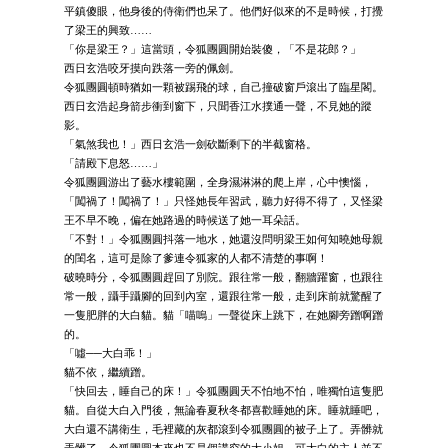
平鎮傻眼，他身後的侍衛們也呆了。他們好似來的不是時候，打攪
了梁王的興致……
「你是梁王？」這當頭，令狐團圓開始裝傻，「不是花郎？」
西日玄浩咬牙摸向跌落一旁的佩劍。
令狐團圓頓時猶如一顆被踢飛的球，自己撞破窗戶滾出了臨星閣。
西日玄浩起身箭步衝到窗下，只聞香江水撲通一聲，不見她的蹤
影。
「氣煞我也！」西日玄浩一劍砍斷剩下的半截窗格。
「請殿下息怒……」
令狐團圓游出了藝水樓範圍，全身濕淋淋的爬上岸，心中懊惱，
「闖禍了！闖禍了！」只怪她長年習武，聽力好得不得了，又怪梁
王不早不晚，偏在她路過的時候送了她一耳朵話。
「不對！」令狐團圓抖落一地水，她還沒問明梁王如何知曉她母親
的閨名，這可是除了爹連令狐家的人都不清楚的事啊！
破曉時分，令狐團圓趕回了別院。跟往常一般，翻牆躍窗，也跟往
常一般，躡手躡腳的回到內室，還跟往常一般，走到床前就驚醒了
一隻肥胖的大白貓。貓「喵嗚」一聲從床上跳下，在她腳旁蹭啊蹭
的。
「噓──大白乖！」
貓不依，繼續蹭。
「快回去，睡自己的床！」令狐團圓天不怕地不怕，唯獨怕這隻肥
貓。自從大白入門後，無論春夏秋冬都喜歡睡她的床。睡就睡吧，
大白還不講衛生，毛裡藏的灰都滾到令狐團圓的被子上了。弄髒就