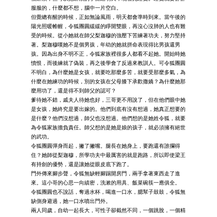
服服的，什麼都不想，腦中一片空白。
但覺總有醒的時候，正如無論風雨，明天都會準時到來。當午後的
陽光照暖帷幄，令狐團圓緩緩的睜開雙眼，再沒心沒肺的人也有難
受的時候。從小她就在師父梨迦穆的強壓下苦練著功夫，努力堅持
著。梨迦穆嘆她不是個男孩，年幼的她就拼命表現得比男孩還男
孩。因為出身不明不正，令狐家族裡很多人都看不起她。開始時她
憤恨，而後練就了偽裝，再之後學會了反過來教訓人。可令狐團圓
不明白，為什麼她是女孩，就要吃那麼多苦，就要受那麼多氣，為
什麼在她練功的時候，別的女孩在父母膝下承歡撒嬌？為什麼她那
麼用功了，還是得不到師父的認可？
爹待她不錯，戚夫人待她也好，三哥更不用說了，但在他們眼中她
是女孩，她終究是要出嫁的。他們到底有沒有想過，她真正想要的
是什麼？他們沒想過，師父也沒想過。他們想的是她姓令狐，就要
為令狐家族擔負責任。師父想的是她是娘的孩子，就必須擁有絕世
的武功。
令狐團圓彈身而起，撇了撇嘴。腿長在她身上，要跑還有誰攔得
住？她師從梨迦穆，所學功夫中最厲害的就是跑路，所以即使梁王
有持劍的優勢，還是讓她從眼皮底下跑了。
門外傳來腳步聲，令狐無缺輕腳踢開房門，兩手拿著東西走了進
來。這小哥的心思一向縝密，洗漱的用具、飯菜碗筷一應俱全。
令狐團圓也不說話，奪過水杯，喝進一口水，腮幫子鼓鼓，令狐無
缺側身避過，她一口水噴出門外。
兩人同歲，自幼一起長大，可性子卻截然不同，一個跳脫，一個精