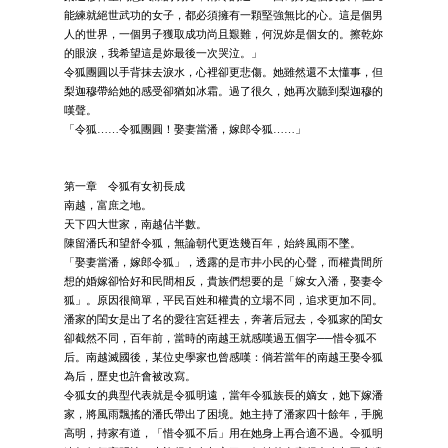
能練就絕世武功的女子，都必須擁有一顆堅強無比的心。這是個男
人的世界，一個男子獲取成功尚且艱難，何況妳是個女的。擦乾妳
的眼淚，我希望這是妳最後一次哭泣。」
令狐團圓以手背抹去淚水，心裡卻更悲傷。她雖然還不太懂事，但
梨迦穆帶給她的感受卻猶如冰霜。過了很久，她再次聽到梨迦穆的
嘆聲。
「令狐……令狐團圓！娶妻當潘，嫁郎令狐……」
第一章 令狐有女初長成
南越，富庶之地。
天下四大世家，南越佔半數。
陳留潘氏和望舒令狐，無論朝代更迭幾百年，始終風雨不墜。
「娶妻當潘，嫁郎令狐」，透露的是市井小民的心聲，而權貴間所
想的婚嫁卻恰好和民間相反，貴族們想要的是「嫁女入潘，娶妻令
狐」。原因很簡單，平民百姓和權貴的立場不同，追求更加不同。
潘家的閨女是出了名的愛往宮廷裡去，奔著后冠去，令狐家的閨女
卻截然不同，百年前，當時的南越王就感嘆過五個字──惜令狐不
后。南越滅國後，某位史學家也曾感嘆：倘若當年的南越王娶令狐
為后，歷史也許會被改寫。
令狐女的典型代表就是令狐明遠，當年令狐族長的嫡女，她下嫁潘
家，將風雨飄搖的潘氏帶出了困境。她主持了潘家四十餘年，手腕
高明，持家有道，「惜令狐不后」用在她身上再合適不過。令狐明