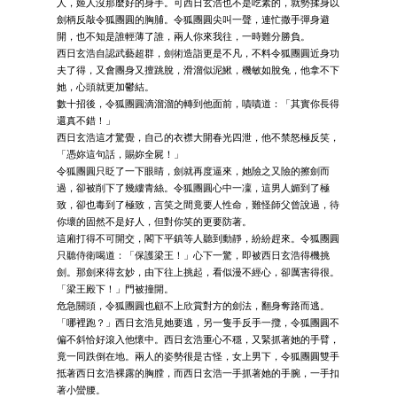
人，姬人沒那麼好的身手。可西日玄浩也不是吃素的，就勢揉身以
劍柄反敲令狐團圓的胸脯。令狐團圓尖叫一聲，連忙撒手彈身避
開，也不知是誰輕薄了誰，兩人你來我往，一時難分勝負。
西日玄浩自認武藝超群，劍術造詣更是不凡，不料令狐團圓近身功
夫了得，又會團身又擅跳脫，滑溜似泥鰍，機敏如脫兔，他拿不下
她，心頭就更加鬱結。
數十招後，令狐團圓滴溜溜的轉到他面前，嘖嘖道：「其實你長得
還真不錯！」
西日玄浩這才驚覺，自己的衣襟大開春光四泄，他不禁怒極反笑，
「憑妳這句話，賜妳全屍！」
令狐團圓只眨了一下眼睛，劍就再度逼來，她險之又險的擦劍而
過，卻被削下了幾縷青絲。令狐團圓心中一凜，這男人媚到了極
致，卻也毒到了極致，言笑之間竟要人性命，難怪師父曾說過，待
你壞的固然不是好人，但對你笑的更要防著。
這廂打得不可開交，閣下平鎮等人聽到動靜，紛紛趕來。令狐團圓
只聽侍衛喝道：「保護梁王！」心下一驚，即被西日玄浩得機挑
劍。那劍來得玄妙，由下往上挑起，看似漫不經心，卻厲害得很。
「梁王殿下！」門被撞開。
危急關頭，令狐團圓也顧不上欣賞對方的劍法，翻身奪路而逃。
「哪裡跑？」西日玄浩見她要逃，另一隻手反手一攬，令狐團圓不
偏不斜恰好滾入他懷中。西日玄浩重心不穩，又緊抓著她的手臂，
竟一同跌倒在地。兩人的姿勢很是古怪，女上男下，令狐團圓雙手
抵著西日玄浩裸露的胸膛，而西日玄浩一手抓著她的手腕，一手扣
著小蠻腰。