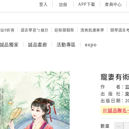
登入
APP下載
會員中心
註冊
站9折券
語言學習ㄅ級分
迎新開鞋祭
清爽肌膚美學
開學語言
誠品獨家
誠品畫廊
活動專區
expo
寵妻有術
作
者：
出
版
社：
出
版
日
期：
2
刷
誠品聯名
數量