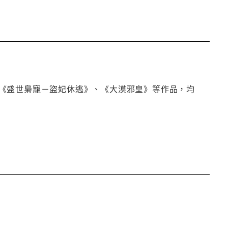
《盛世梟寵－盜妃休逃》、《大漠邪皇》等作品，均