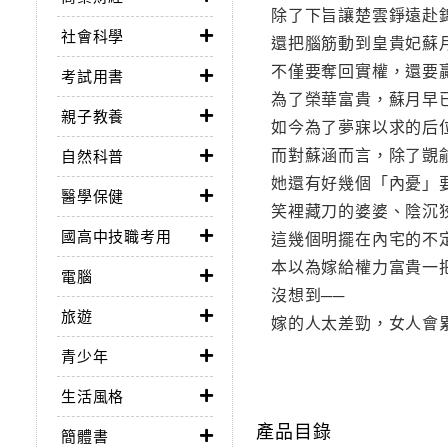
除了下旨讓楚雲錚遠赴
社會科學
還把腦筋動到皇貴妃蘇
不僅要奪回實權，還要
考試用書
為了榮華富貴，蘇月早
親子教養
如今為了夢寐以求的后
而對蘇涵而言，除了覬
自然科普
她還有好幾個「內憂」
醫學保健
笑裡藏刀的婆婆、陰沉
國高中技職考用
這幾個明擺在內宅的不
本以為嫁給權力富貴一
電腦
沒想到──
旅遊
嫁的人太差勁，女人會
青少年
生活風格
產品目錄
簡體書