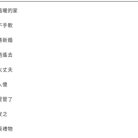
溫暖的家
不手軟
勝新婚
逍遙去
大丈夫
人傻
管管了
安之
辰禮物