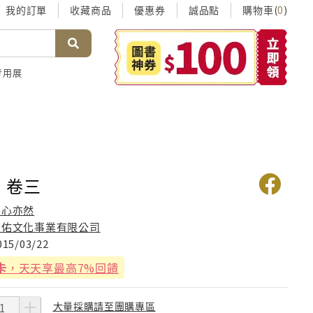
我的訂單
收藏商品
優惠券
誠品點
購物車(
)
0
考用展
 卷三
芸心亦然
東佑文化事業有限公司
015/03/22
卡
，天天享最高7%回饋
大量採購請至團購專區