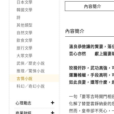
日本文學
內容簡介
韓國文學
詩
其他類型
內容簡介
自然文學
飲食文學
溫良恭儉讓的賢妻，落
旅行文學
芸心亦然 獻上寵妻
大眾文學
武俠／歷史小說
狡猾奸詐，武功高強，
推理／驚悚小說
運籌帷幄，手段高明，
言情小說
如此良妻，還等什麼，
科幻／奇幻小說
一句「要等吉時開門相
心理勵志
化解了替楚雲錚納妾的
然而，皇帝卻不死心，
商業財經