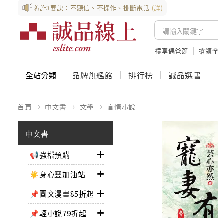
防詐3要訣：不聽信、不操作、掛斷電話
(詳)
禮享偶爸節
搶領全
全站分類
品牌旗艦館
排行榜
誠品選書
首頁
中文書
文學
言情小說
中文書
📢強檔預購
☀️身心靈加油站
📌圖文漫畫85折起
📌輕小說79折起