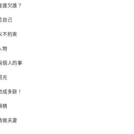
竟誰欠誰？
苦自己
以不約束
人物
兩個人的事
韶光
她成多餘！
禍精
過做夫妻