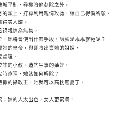
錦城平亂，尋機將他剷除之外，
月的頭上，打算利用親情攻勢，讓自己得償所願，
贏得美人歸。
已視親情為無物，
位，她將會使出什麼手段，讓蘇涵乖乖就範呢？
覦她的皇帝，與即將出賣她的姐姐，
要處理，
狡詐的小叔、造謠生事的妯娌，
定時炸彈，她該如何解除？
把抓的攝政王，她就可以高枕無憂了，
累；嫁的人太出色，女人更累啊！