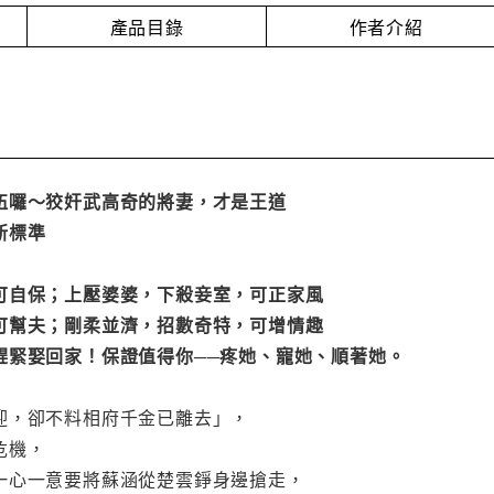
產品目錄
作者介紹
伍囉～狡奸武高奇的將妻，才是王道
新標準
可自保；上壓婆婆，下殺妾室，可正家風
可幫夫；剛柔並濟，招數奇特，可增情趣
趕緊娶回家！保證值得你──疼她、寵她、順著她。
迎，卻不料相府千金已離去」，
危機，
一心一意要將蘇涵從楚雲錚身邊搶走，