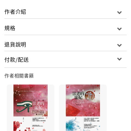
一只哥哥所送的黃金鐲，意外地穿越時空來到了三千年
前的古埃及，遇上了當時的攝政王子——拉美西斯。拉
作者介紹
美西斯強硬地將艾薇留在身邊，只因他已深深為她著
迷，還想娶他為妃。艾薇一再推拒著拉美西斯炙烈的情
規格
感，只因她知道身處於兩個時空的人，結局注定只能是
悲劇。
退貨說明
但是，拉美西斯對她用情至深，讓她的心不由得漸漸陷
付款/配送
落，正當她徬徨之際，拉美西斯竟送給她一只黃金鐲，
那黃金鐲跟之前哥哥送給她，讓她穿越時空的一模一
作者相關書籍
樣！艾薇在已然控制不了自己的心的時候，毅然決然地
戴上了黃金鐲，黃金鐲果真又一次帶著她穿越時空，回
到了現代──
怎料！回到現代之後，艾薇發現，埃及的歷史竟因她這
個假的「奈菲爾塔利」，而有了重大的改變！為了讓歷
史修正回到正軌，這讓她有了藉口，再次回到古代，再
次回到「那個人」的身邊……