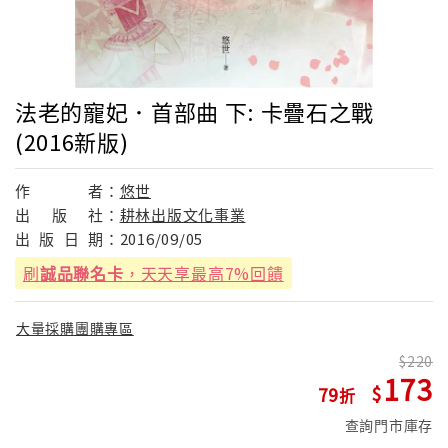
法老的寵妃．首部曲 下: 卡疊石之戰
(2016新版)
作
者：
悠世
出
版
社：
耕林出版文化事業
出
版
日
期：
2016/09/05
刷
誠品聯名卡
，天天享最高7%回饋
大量採購團購專區
220
173
79
查詢門市庫存