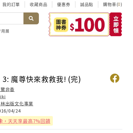
我的訂單
收藏商品
優惠券
誠品點
購物車(
)
0
考用展
3: 魔尊快來救救我! (完)
九鷺非香
iki
耕林出版文化事業
016/04/24
卡
，天天享最高7%回饋