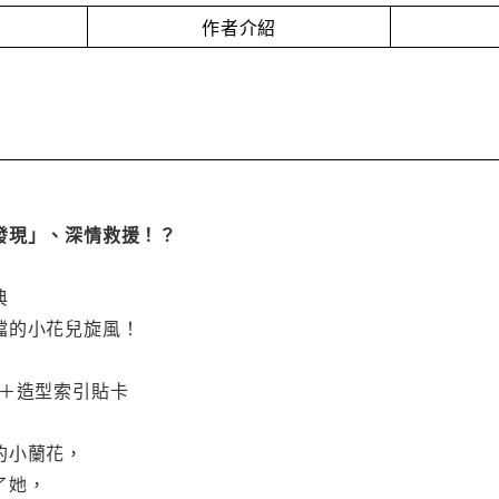
作者介紹
發現」、深情救援！？
典
擋的小花兒旋風！
報＋造型索引貼卡
的小蘭花，
了她，