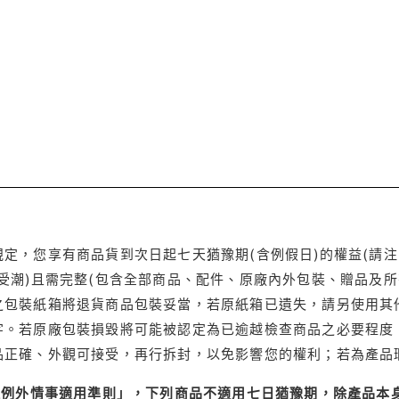
定，您享有商品貨到次日起七天猶豫期(含例假日)的權益(請
受潮)且需完整(包含全部商品、配件、原廠內外包裝、贈品及所
之包裝紙箱將退貨商品包裝妥當，若原紙箱已遺失，請另使用其
字。若原廠包裝損毀將可能被認定為已逾越檢查商品之必要程度，
品正確、外觀可接受，再行拆封，以免影響您的權利；若為產品
理例外情事適用準則」，下列商品不適用七日猶豫期，除產品本