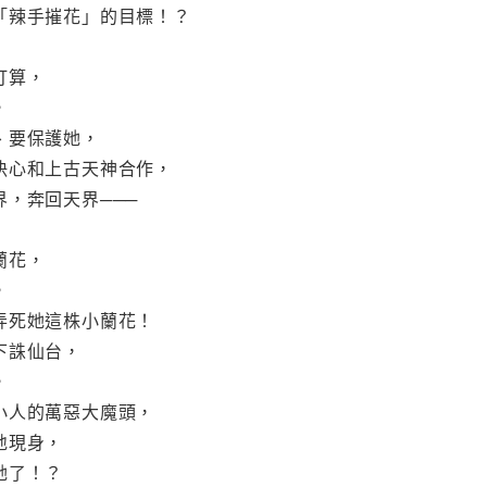
「辣手摧花」的目標！？
打算，
，
、要保護她，
決心和上古天神合作，
，奔回天界───
蘭花，
，
弄死她這株小蘭花！
下誅仙台，
，
小人的萬惡大魔頭，
地現身，
她了！？