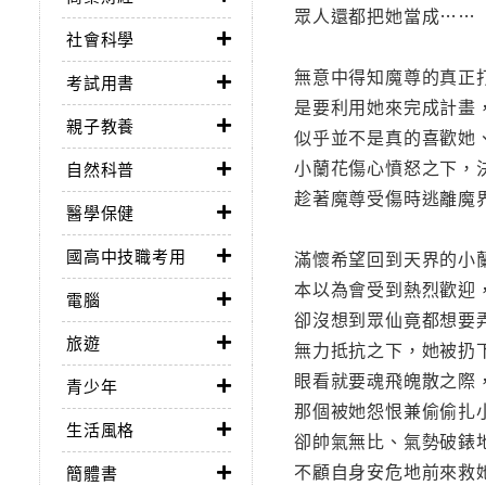
眾人還都把她當成……
社會科學
無意中得知魔尊的真正
考試用書
是要利用她來完成計畫
親子教養
似乎並不是真的喜歡她
小蘭花傷心憤怒之下，
自然科普
趁著魔尊受傷時逃離魔界
醫學保健
國高中技職考用
滿懷希望回到天界的小
本以為會受到熱烈歡迎
電腦
卻沒想到眾仙竟都想要
旅遊
無力抵抗之下，她被扔
眼看就要魂飛魄散之際
青少年
那個被她怨恨兼偷偷扎
生活風格
卻帥氣無比、氣勢破錶
不顧自身安危地前來救
簡體書