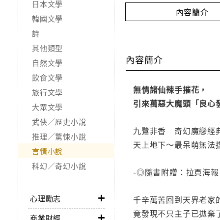
日本文學
內容簡介
韓國文學
詩
其他類型
內容簡介
自然文學
飲食文學
無情諸仙辣手摧花，
旅行文學
引來萬惡大魔頭「良心
大眾文學
武俠／歷史小說
九鷺非香 奇幻魔戀經
推理／驚悚小說
天上地下～最呆萌無法
言情小說
科幻／奇幻小說
-◎隨書附贈：拉頁海
心理勵志
千辛萬苦回到天界老家
竟發現不只主子已拋棄
商業財經