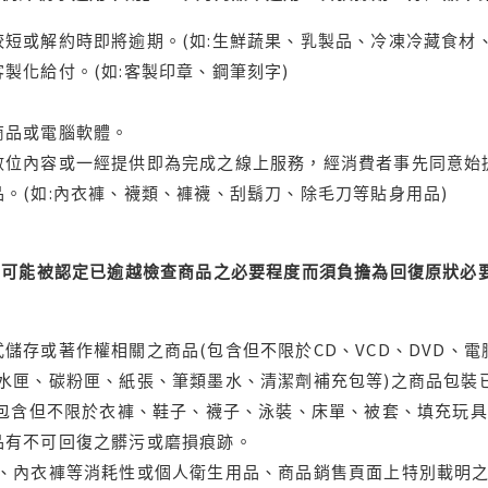
短或解約時即將逾期。(如:生鮮蔬果、乳製品、冷凍冷藏食材、
製化給付。(如:客製印章、鋼筆刻字)
商品或電腦軟體。
位內容或一經提供即為完成之線上服務，經消費者事先同意始提
。(如:內衣褲、襪類、褲襪、刮鬍刀、除毛刀等貼身用品)
可能被認定已逾越檢查商品之必要程度而須負擔為回復原狀必要
儲存或著作權相關之商品(包含但不限於CD、VCD、DVD、電
水匣、碳粉匣、紙張、筆類墨水、清潔劑補充包等)之商品包裝已
(包含但不限於衣褲、鞋子、襪子、泳裝、床單、被套、填充玩具
品有不可回復之髒污或磨損痕跡。
品、內衣褲等消耗性或個人衛生用品、商品銷售頁面上特別載明之