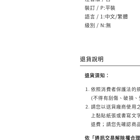
裝訂 / P:平裝
語言 / 1:中文/繁體
級別 / N:無
退貨說明
退貨須知：
依照消費者保護法的規
(不得有刮傷、破損、
請您以送貨廠商使用
上黏貼紙張或書寫文
退費；請您先確認商
依「通訊交易解除權合