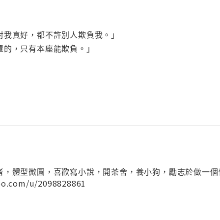
對我真好，都不許別人欺負我。」
罩的，只有本座能欺負。」
者，體型微圓，喜歡寫小說，開茶舍，養小狗，勵志於做一個
.com/u/2098828861