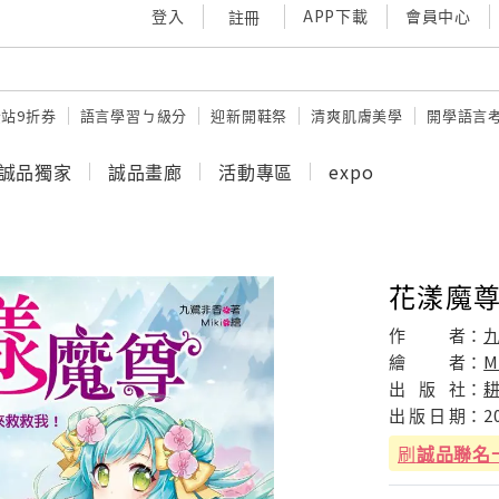
登入
APP下載
會員中心
註冊
站9折券
語言學習ㄅ級分
迎新開鞋祭
清爽肌膚美學
開學語言
誠品獨家
誠品畫廊
活動專區
expo
花漾魔尊 
作
者：
繪
者：
M
出
版
社：
出
版
日
期：
2
刷
誠品聯名