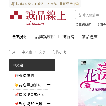
防詐3要訣：不聽信、不操作、掛斷電話
(詳)
禮享偶爸節
搶領全
全站分類
品牌旗艦館
排行榜
誠品選書
首頁
中文書
文學
言情小說
中文書
📢強檔預購
☀️身心靈加油站
📌圖文漫畫85折起
📌輕小說79折起