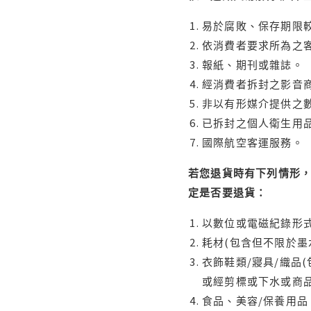
易於腐敗、保存期限較
依消費者要求所為之客
報紙、期刊或雜誌。
經消費者拆封之影音
非以有形媒介提供之數
已拆封之個人衛生用品
國際航空客運服務。
若您退貨時有下列情形，
定是否要退貨：
以數位或電磁紀錄形式
耗材(包含但不限於墨
衣飾鞋類/寢具/織品
或經剪標或下水或商
食品、美容/保養用