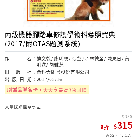
丙級機器腳踏車修護學術科奪照寶典
(2017/附OTAS題測系統)
作
者：
連文乾/ 廖明德/ 張肇芳/ 林德全/ 陳東日/ 黃
明進/ 胡雅慧
出
版
社：
台科大圖書股份有限公司
出
版
日
期：
2017/02/16
刷
誠品聯名卡
，天天享最高7%回饋
大量採購團購專區
350
315
9
查詢門市庫存