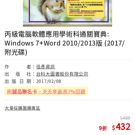
丙級電腦軟體應用學術科通關寶典:
Windows 7+Word 2010/2013版 (2017/
附光碟)
作
者：
佳彥資訊
出
版
社：
台科大圖書股份有限公司
出
版
日
期：
2017/02/08
刷
誠品聯名卡
，天天享最高7%回饋
大量採購團購專區
480
432
9