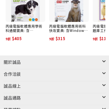
丙級電腦軟體應用學術
丙級電腦軟體應用術科
丙級電腦
科通關寶典: 含
快攻寶典: 含Windows
題庫工作
Windows 7 PDF檔
7 PDF檔 (2015年版/附
(2017/
$405
$315
$112
9折
9折
9折
(2015年版/Windows
光碟)
統)
XP+Word 2003版/附光
碟)
關於誠品
合作洽談
誠品線上
誠品通路