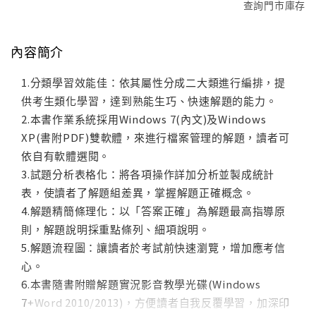
查詢門市庫存
內容簡介
1.分類學習效能佳：依其屬性分成二大類進行編排，提
供考生類化學習，達到熟能生巧、快速解題的能力。
2.本書作業系統採用Windows 7(內文)及Windows
XP(書附PDF)雙軟體，來進行檔案管理的解題，讀者可
依自有軟體選閱。
3.試題分析表格化：將各項操作詳加分析並製成統計
表，使讀者了解題組差異，掌握解題正確概念。
4.解題精簡條理化：以「答案正確」為解題最高指導原
則，解題說明採重點條列、細項說明。
5.解題流程圖：讓讀者於考試前快速瀏覽，增加應考信
心。
6.本書隨書附贈解題實況影音教學光碟(Windows
7+Word 2010/2013)，方便讀者自我反覆學習，加深印