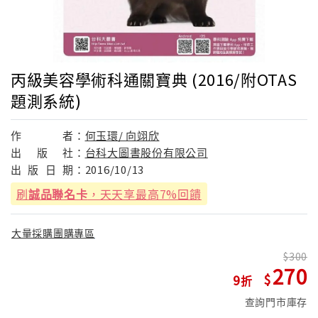
丙級美容學術科通關寶典 (2016/附OTAS
題測系統)
作
者：
何玉環/ 向翊欣
出
版
社：
台科大圖書股份有限公司
出
版
日
期：
2016/10/13
刷
誠品聯名卡
，天天享最高7%回饋
大量採購團購專區
300
270
9
查詢門市庫存