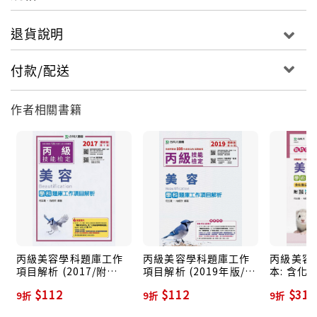
退貨說明
付款/配送
作者相關書籍
丙級美容學科題庫工作
丙級美容學科題庫工作
丙級美容
項目解析 (2017/附
項目解析 (2019年版/附
本: 含化
OTAS題測系統)
OTAS題測系統)
辨識公告
$112
$112
$315
9折
9折
9折
答 (第9
動學習一