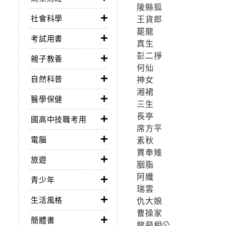
陵縣狐
社會科學
王貨郎
罷龍
考試用書
真生
彭二掙
親子教養
何仙
自然科普
神女
湘裙
醫學保健
三生
長亭
國高中技職考用
席方平
電腦
素秋
賈奉雉
旅遊
胭脂
阿纖
青少年
瑞雲
生活風格
仇大娘
曹操家
簡體書
龍飛相公