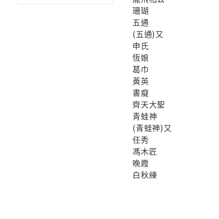
珊瑚
五通
(五通)又
申氏
恆娘
葛巾
黃英
書癡
齊天大聖
青蛙神
(青蛙神)又
任秀
馮木匠
晚霞
白秋練