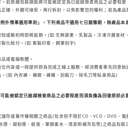
字。若原廠包裝損毀將可能被認定為已逾越檢查商品之必要程度，
品正確、外觀可接受，再行拆封，以免影響您的權利；若為產品
理例外情事適用準則」，下列商品不適用七日猶豫期，除產品本
短或解約時即將逾期。(如:生鮮蔬果、乳製品、冷凍冷藏食材、
製化給付。(如:客製印章、鋼筆刻字)
商品或電腦軟體。
位內容或一經提供即為完成之線上服務，經消費者事先同意始提
。(如:內衣褲、襪類、褲襪、刮鬍刀、除毛刀等貼身用品)
可能被認定已逾越檢查商品之必要程度而須負擔為回復原狀必要
儲存或著作權相關之商品(包含但不限於CD、VCD、DVD、電
水匣、碳粉匣、紙張、筆類墨水、清潔劑補充包等)之商品包裝已