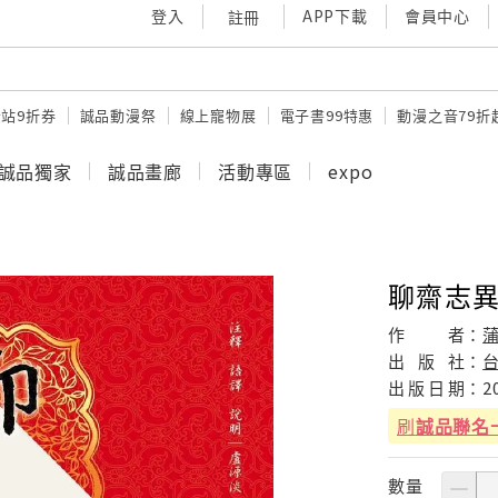
登入
APP下載
會員中心
註冊
站9折券
誠品動漫祭
線上寵物展
電子書99特惠
動漫之音79折
誠品獨家
誠品畫廊
活動專區
expo
聊齋志異
作
者：
蒲
出
版
社：
出
版
日
期：
2
刷
誠品聯名
數量