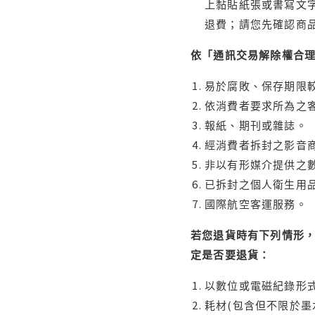
上黏貼紙張或書寫文
退費；請您先確認商
依「通訊交易解除權合
易於腐敗、保存期限較
依消費者要求所為之客
報紙、期刊或雜誌。
經消費者拆封之影音
非以有形媒介提供之數
已拆封之個人衛生用品
國際航空客運服務。
若您退貨時有下列情形，
定是否要退貨：
以數位或電磁紀錄形式
耗材(包含但不限於墨