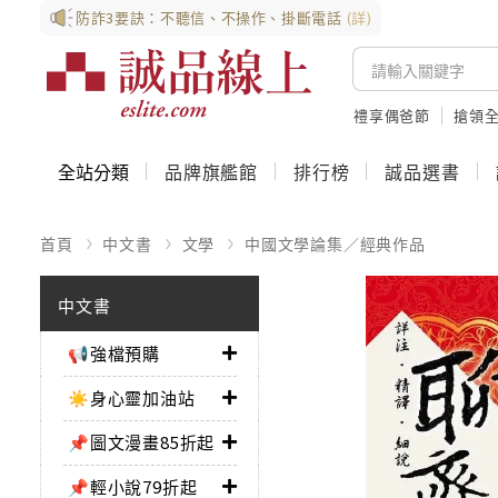
防詐3要訣：不聽信、不操作、掛斷電話
(詳)
禮享偶爸節
搶領全
全站分類
品牌旗艦館
排行榜
誠品選書
首頁
中文書
文學
中國文學論集／經典作品
中文書
📢強檔預購
☀️身心靈加油站
📌圖文漫畫85折起
📌輕小說79折起