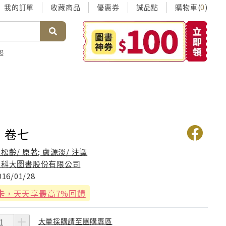
我的訂單
收藏商品
優惠券
誠品點
購物車(
)
0
起
 卷七
松齡/ 原著; 盧源淡/ 注譯
台科大圖書股份有限公司
016/01/28
卡
，天天享最高7%回饋
大量採購請至團購專區