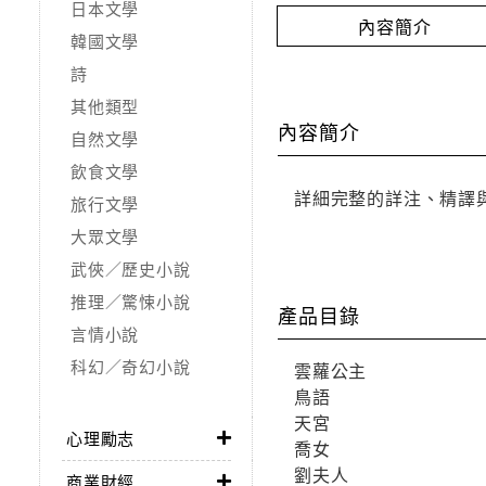
日本文學
內容簡介
韓國文學
詩
其他類型
內容簡介
自然文學
飲食文學
詳細完整的詳注、精譯
旅行文學
大眾文學
武俠／歷史小說
推理／驚悚小說
產品目錄
言情小說
科幻／奇幻小說
雲蘿公主
鳥語
天宮
心理勵志
喬女
劉夫人
商業財經