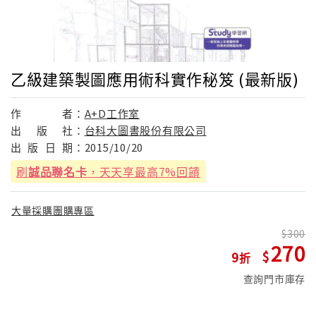
乙級建築製圖應用術科實作秘笈 (最新版)
作
者：
A+D工作室
出
版
社：
台科大圖書股份有限公司
出
版
日
期：
2015/10/20
刷
誠品聯名卡
，天天享最高7%回饋
大量採購團購專區
300
270
9
查詢門市庫存