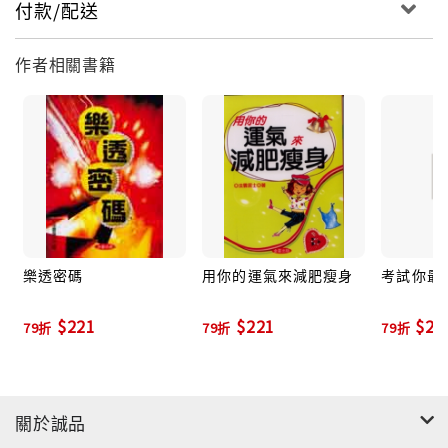
付款/配送
作者相關書籍
樂透密碼
用你的運氣來減肥瘦身
考試你最
$221
$221
$22
79折
79折
79折
關於誠品