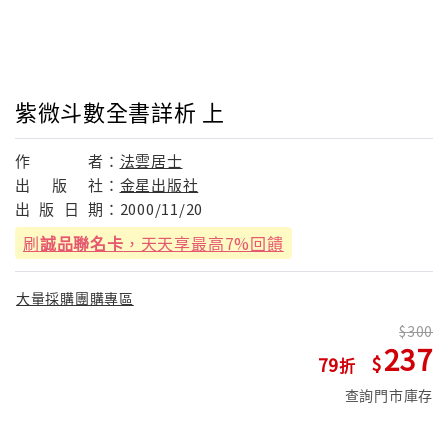
紫微斗數全書詳析 上
作
者：
法雲居士
出
版
社：
金星出版社
出
版
日
期：
2000/11/20
刷
誠品聯名卡
，天天享最高7%回饋
大量採購團購專區
300
237
79
查詢門市庫存