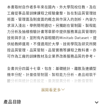
本書取材自作者多年來在國內、外大學院校任教，及在
工廠從事品管訓練課程之經驗彙整，旨在對品質管理技
術面、管理面及制度面的概念與作深入的剖析，內容力
求深入淺出，舉例簡明適切。另獨創在管制圖、製程能
力分析及抽樣檢驗計畫等章節中提供服務業品質管理的
技術與手法，並附有內容相關的Minitab Dataset，提
供給教師運用，不僅適用於大學、技術學院及研究所開
授品質管理、品質管制、品管實務等課程之教科書，亦
可作為工廠的訓練教材及企業界改善服務品質的參考。
全書共分四篇十七章，包含：基礎統計、離散及連續型
機率分配、計量值管制圖、製程能力分析、產品組裝干
擾分析與統計公差設定、量測變異分析、計數值管制
圖、抽樣檢驗計畫之概念、計數值與計量值抽樣計畫、
展開看更多
連續與逐次抽樣檢驗計劃、MIL-STD-1916抽樣檢驗計
畫、統計品管之七種手法、品質成本分析、全面品質管
產品目錄
理(TQM)、國際品質／環境認證標準（ISO 9000/14000