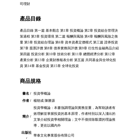
司理財
產品目錄
產品目錄 第一篇 基本觀念 第1章 投資概論 第2章 投資組合管理決
策過程 第3章 投資環境 第二篇 報酬與風險 第4章 報酬與風險之衡
量 第5章 投資組合理論 第6章 資本資產定價模式 第三篇 證券投資
第7章 股票評價 第8章 債券實務與評價 第9章 衍生性金融商品介紹
第四篇 投資分析 第10章 技術分析 第11章 總體經濟分析 第12章
產業分析 第13章 企業財務報表分析 第五篇 共同基金與全球化投
資 第14章 基金投資 第15章 全球化投資
商品規格
書名 /
投資學概論
作者 /
楊朝成 陳勝源
投資學概論：本書強調理論與實務並重，為幫助讀者有
效理解並掌握投資的基本原理，作者特別以深入淺出的
簡介 /
文筆介紹投資學相關理論；文中不僅排除艱澀的理論推
導，更佐以國內外
出版社
華泰文化事業股份有限公司
/