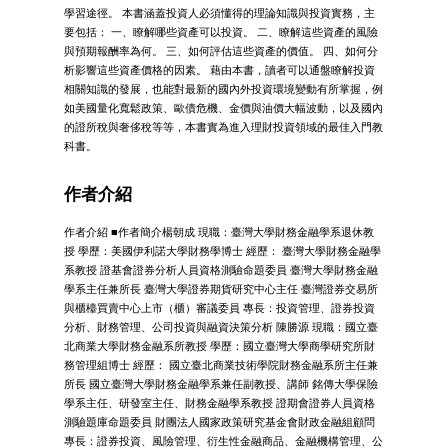
學習途徑。 本書涵蓋投資人必須懂得的理論知識與投資實務，主
要包括： 一、瞭解哪些資產可以投資。 二、瞭解這些資產的風險
與預期報酬率為何。 三、如何評估這些資產的價值。 四、如何分
析影響這些資產價格的因素。 藉由本書，讀者可以通盤瞭解投資
相關知識的發展，也能對最新的國內外投資環境變動有所掌握，例
如美國量化寬鬆政策、歐債危機、金價與油價大幅波動，以及國內
的證所稅與奢侈稅等等，本書實為進入理財投資領域的最佳入門教
科書。
作者介紹
作者介紹 ■作者簡介楊朝成 現職：臺灣大學財務金融學系退休教
授 學歷：美國伊利諾大學財務學博士 經歷： 臺灣大學財務金融學
系教授 證基會證券分析人員資格測驗命題委員 臺灣大學財務金融
學系主任兼所長 臺灣大學證券期貨研究中心主任 臺灣證券交易所
與櫃檯買賣中心上市（櫃）審議委員 專長：投資管理、證券投資
分析、財務管理、公司投資與融資決策分析 陳勝源 現職：國立臺
北商業大學財務金融系所教授 學歷：國立臺灣大學商學研究所財
務管理組博士 經歷： 國立臺北商業技術學院財務金融系所主任兼
所長 國立臺灣大學財務金融學系兼任副教授、講師 銘傳大學保險
學系主任、研發室主任、財務金融學系教授 證期會證券人員資格
測驗題庫命題委員 財團法人國家政策研究基金會財政金融組顧問
專長：證券投資、風險管理、衍生性金融商品、金融機構管理、公