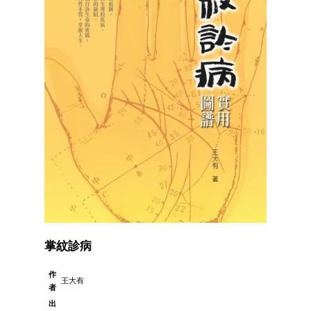
掌紋診病
作
王大有
者
出