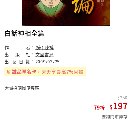
白話神相全篇
作
者：
(宋) 陳搏
出
版
社：
文國書局
出
版
日
期：
2009/03/25
刷
誠品聯名卡
，天天享最高7%回饋
大量採購團購專區
250
197
79
查詢門市庫存