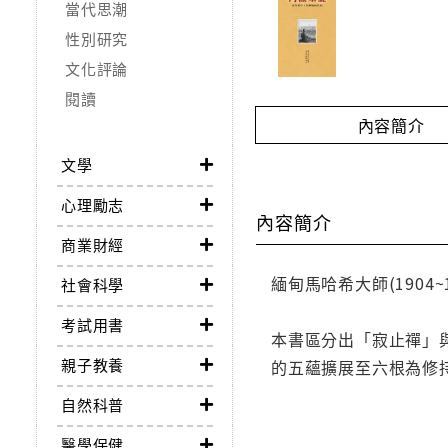
當代思潮
性別研究
文化評論
閱讀
內容簡介
文學
心理勵志
內容簡介
商業財經
緬甸馬哈希大師(1904
社會科學
考試用書
本書區分出「寂止禪」
親子教養
的五蘊擴展至六根為修
自然科普
醫學保健