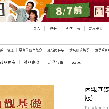
登入
APP下載
會員中心
註冊
點數三倍送
語言學習ㄅ級分
迎新開鞋祭
清爽肌膚美學
開學語言
誠品獨家
誠品畫廊
活動專區
expo
內觀基礎
版)
Fundamenta