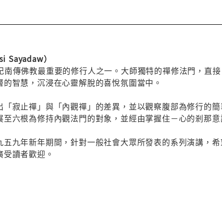
 Sayadaw）
，二十世紀南傳佛教最重要的修行人之一。大師獨特的禪修法門，
層的智慧，沉浸在心靈解脫的喜悅氛圍當中。
出「寂止禪」與「內觀禪」的差異，並以觀察腹部為修行的簡
展至六根為修持內觀法門的對象，並經由掌握住－心的剎那意
九五九年新年期間，針對一般社會大眾所發表的系列演講，希
廣受讀者歡迎。