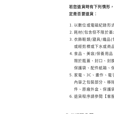
若您退貨時有下列情形，
定是否要退貨：
以數位或電磁紀錄形式
耗材(包含但不限於墨
衣飾鞋類/寢具/織品
或經剪標或下水或商
食品、美容/保養用
限於瓶蓋、封口、封膜
保護袋、配件紙箱、
家電、3C、畫作、
內容之包裝部分、移除
件、原廠外盒、保護
退貨程序請參閱【客