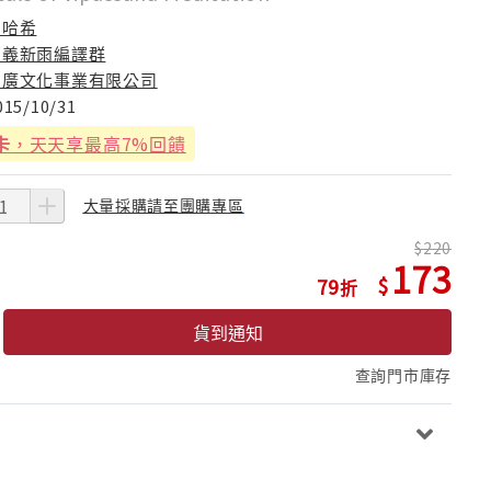
馬哈希
嘉義新雨編譯群
方廣文化事業有限公司
015/10/31
卡
，天天享最高7%回饋
大量採購請至團購專區
220
173
79
貨到通知
查詢門市庫存