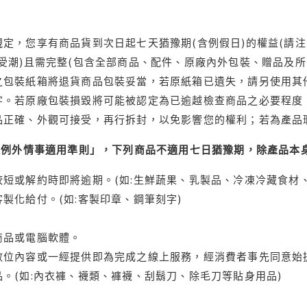
定，您享有商品貨到次日起七天猶豫期(含例假日)的權益(請
受潮)且需完整(包含全部商品、配件、原廠內外包裝、贈品及所
之包裝紙箱將退貨商品包裝妥當，若原紙箱已遺失，請另使用其
字。若原廠包裝損毀將可能被認定為已逾越檢查商品之必要程度，
品正確、外觀可接受，再行拆封，以免影響您的權利；若為產品
理例外情事適用準則」，下列商品不適用七日猶豫期，除產品本
短或解約時即將逾期。(如:生鮮蔬果、乳製品、冷凍冷藏食材、
製化給付。(如:客製印章、鋼筆刻字)
商品或電腦軟體。
位內容或一經提供即為完成之線上服務，經消費者事先同意始提
。(如:內衣褲、襪類、褲襪、刮鬍刀、除毛刀等貼身用品)