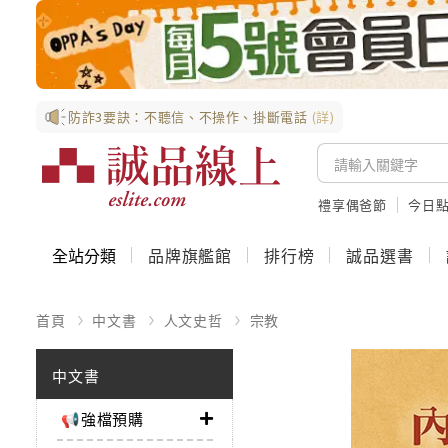
防詐3要訣：不聽信、不操作、掛斷電話
(詳)
禮享偶爸節
今日
全站分類
品牌旗艦館
排行榜
誠品選書
首頁
中文書
人文史哲
宗教
中文書
📢強檔預購