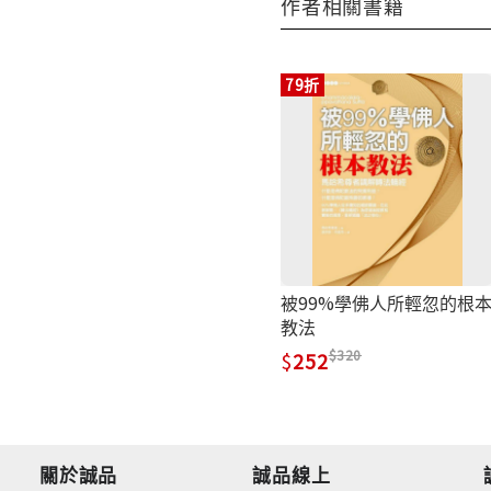
作者相關書籍
79折
被99%學佛人所輕忽的根
教法
320
252
關於誠品
誠品線上