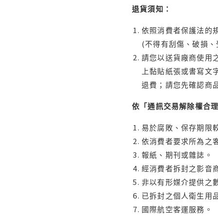
退貨須知：
依照消費者保護法的規
(不得有刮傷、破損、
請您以送貨廠商使用
上黏貼紙張或書寫文
退費；請您先確認商
依「通訊交易解除權合
易於腐敗、保存期限較
依消費者要求所為之客
報紙、期刊或雜誌。
經消費者拆封之影音
非以有形媒介提供之數
已拆封之個人衛生用品
國際航空客運服務。