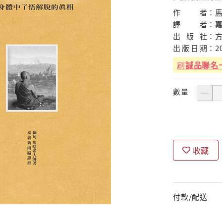
作
者：
譯
者：
出
版
社：
出
版
日
期：
2
刷
誠品聯名
數量
收藏
付款/配送