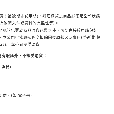
注意！猶豫期非試用期)，辦理退貨之商品必須是全新狀態
有附隨文件或資料的完整性等)。
他紙箱包覆於商品原廠包裝之外，切勿直接於原廠包裝
本公司得依毀損程度扣除回復原狀必要費用(整新費)後
瑕疵，本公司接受退貨。
身有瑕疵外，不接受退貨：
蛋糕)
供。(如:電子書)