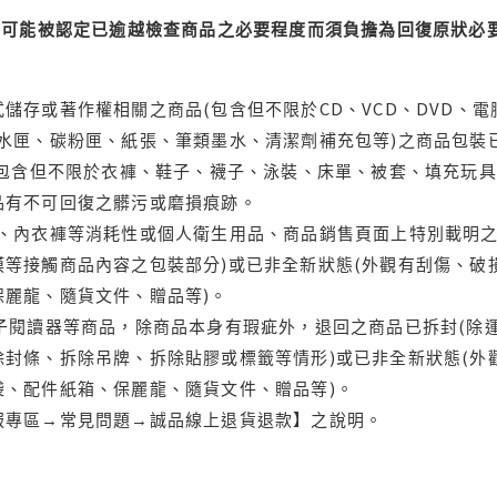
可能被認定已逾越檢查商品之必要程度而須負擔為回復原狀必要
儲存或著作權相關之商品(包含但不限於CD、VCD、DVD、電
水匣、碳粉匣、紙張、筆類墨水、清潔劑補充包等)之商品包裝已
(包含但不限於衣褲、鞋子、襪子、泳裝、床單、被套、填充玩具
品有不可回復之髒污或磨損痕跡。
品、內衣褲等消耗性或個人衛生用品、商品銷售頁面上特別載明之
等接觸商品內容之包裝部分)或已非全新狀態(外觀有刮傷、破
保麗龍、隨貨文件、贈品等)。
電子閱讀器等商品，除商品本身有瑕疵外，退回之商品已拆封(除
封條、拆除吊牌、拆除貼膠或標籤等情形)或已非全新狀態(外
袋、配件紙箱、保麗龍、隨貨文件、贈品等)。
服專區→常見問題→誠品線上退貨退款】之說明。