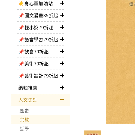
☀️身心靈加油站
📌圖文漫畫85折起
📌輕小說79折起
📌語言學習79折起
📌飲食79折起
📌美術79折起
📌藝術設計79折起
編輯推薦
人文史哲
歷史
宗教
哲學