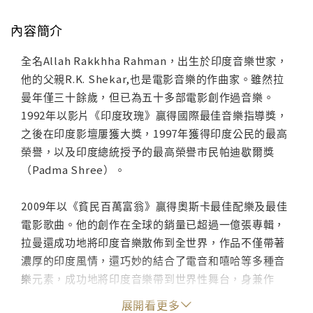
內容簡介
全名Allah Rakkhha Rahman，出生於印度音樂世家，
他的父親R.K. Shekar,也是電影音樂的作曲家。雖然拉
曼年僅三十餘歲，但已為五十多部電影創作過音樂。
1992年以影片《印度玫瑰》贏得國際最佳音樂指導獎，
之後在印度影壇屢獲大獎，1997年獲得印度公民的最高
榮譽，以及印度總統授予的最高榮譽市民帕迪歇爾獎
（Padma Shree）。
2009年以《貧民百萬富翁》贏得奧斯卡最佳配樂及最佳
電影歌曲。他的創作在全球的銷量已超過一億張專輯，
拉曼還成功地將印度音樂散佈到全世界，作品不僅帶著
濃厚的印度風情，還巧妙的結合了電音和嘻哈等多種音
樂元素，成功地將印度音樂帶到世界性舞台，身兼作
曲、唱片監製及音樂人於一身，被稱為當今世上最偉大
展開看更多