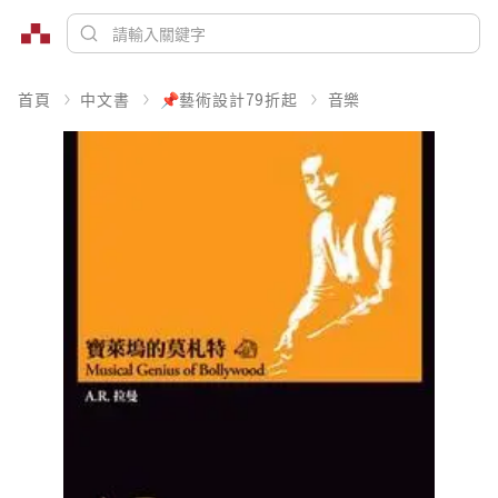
首頁
中文書
📌藝術設計79折起
音樂