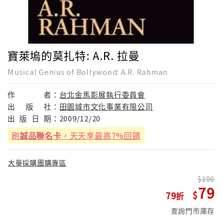
寶萊塢的莫扎特: A.R. 拉曼
Musical Genius of Bollywood: A.R. Rahman
作
者：
台北金馬影展執行委員會
出
版
社：
田園城市文化事業有限公司
出
版
日
期：
2009/12/20
刷
誠品聯名卡
，天天享最高7%回饋
大量採購團購專區
100
79
79
查詢門市庫存