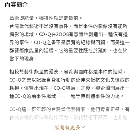
內容簡介
藝術即能量，獨特性就是能量值。
台灣當代藝術不是沒有事件，而是事件的影像沒有能夠
顯影的場域，CO-Q在2OO8有意識地創造出一種沒有邊
界的事件。CO-Q之書不是展覽的紀錄與回顧，而是這一
群藝術家能量的延續。它的重要性既在於延伸，也在於
當下的現身。
相較於藝術能量的漫漶，展覽與團隊都是事件的短瞬，
CO-Q之書以記錄自身和行動的延伸來抵抗文化失憶症的
耗損。儘管出現在「CO-Q特展」之後，卻企圖開展出一
種CO-Q的前事件場域－－一種等待創造事件的力場。
CO-Q這一群年輕的台灣當代藝術家，他們青春正盛，有
各式各樣的想法和創作活力。當代藝術不艱澀、也非無
病呻吟，CO-Q的活潑揮灑和天馬行空，正見證著好玩又
展開看更多
豐富、充滿了能量的台灣當代藝術！