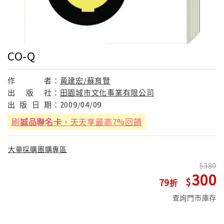
CO-Q
作
者：
黃建宏/蘇育賢
出
版
社：
田園城市文化事業有限公司
出
版
日
期：
2009/04/09
刷
誠品聯名卡
，天天享最高7%回饋
大量採購團購專區
380
300
79
查詢門市庫存