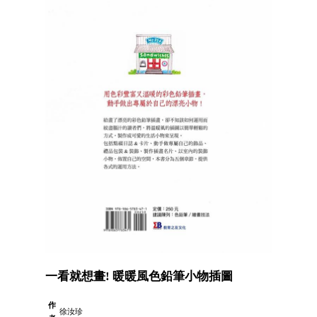
一看就想畫! 暖暖風色鉛筆小物插圖
作
徐汝珍