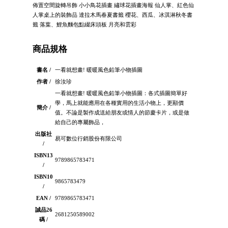
佈置空間旋轉吊飾 小小鳥花插畫 繡球花插畫海報 仙人掌、紅色仙
人掌桌上的裝飾品 達拉木馬春夏書籤 櫻花、西瓜、冰淇淋秋冬書
籤 落葉、鯉魚麵包點綴床頭板 月亮和雲彩
商品規格
書名 /
一看就想畫! 暖暖風色鉛筆小物插圖
作者 /
徐汝珍
一看就想畫! 暖暖風色鉛筆小物插圖：各式插圖簡單好
學，馬上就能應用在各種實用的生活小物上，更顯價
簡介 /
值。不論是製作成送給朋友或情人的節慶卡片，或是做
給自己的專屬飾品，
出版社
易可數位行銷股份有限公司
/
ISBN13
9789865783471
/
ISBN10
9865783479
/
EAN /
9789865783471
誠品26
2681250589002
碼 /