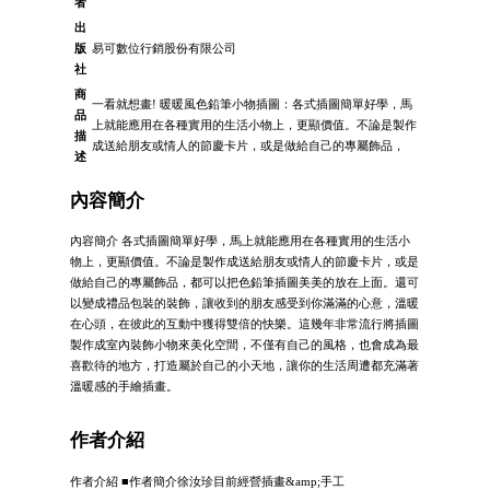
者
出
版
易可數位行銷股份有限公司
社
商
一看就想畫! 暖暖風色鉛筆小物插圖：各式插圖簡單好學，馬
品
上就能應用在各種實用的生活小物上，更顯價值。不論是製作
描
成送給朋友或情人的節慶卡片，或是做給自己的專屬飾品，
述
內容簡介
內容簡介 各式插圖簡單好學，馬上就能應用在各種實用的生活小
物上，更顯價值。不論是製作成送給朋友或情人的節慶卡片，或是
做給自己的專屬飾品，都可以把色鉛筆插圖美美的放在上面。還可
以變成禮品包裝的裝飾，讓收到的朋友感受到你滿滿的心意，溫暖
在心頭，在彼此的互動中獲得雙倍的快樂。這幾年非常流行將插圖
製作成室內裝飾小物來美化空間，不僅有自己的風格，也會成為最
喜歡待的地方，打造屬於自己的小天地，讓你的生活周遭都充滿著
溫暖感的手繪插畫。
作者介紹
作者介紹 ■作者簡介徐汝珍目前經營插畫&amp;手工