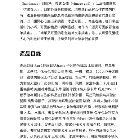
（handmade）部落格「復古女孩（vintage girl）」以及插畫商店
「彷彿春天」。目前身份是插畫家。現在進行品牌合作作業的同
時，透過各種插畫商品以及彩色鉛筆插畫的講座和讀者們進行交
流。以「開開心心畫出來的圖，才是好圖。」為座右銘，從日常生
活中的小巧、可愛的物品中得到靈感。著作有「漂亮可愛的彩色鉛
筆插畫」、「簡單又可愛的彩色鉛筆文字插畫」等，以可愛又溫暖
人心的彩色鉛筆手繪圖，持續受到廣大讀者們的喜愛。
產品目錄
產品目錄 Part 1點綴日誌&amp;卡片時尚日誌 太陽眼鏡、巴拿馬
帽、比基尼、化妝包情侶日誌 對戒、手機、禮盒、100天花卉裝飾
品、親吻的情侶工作日誌 花朵標籤、筆記本、打瞌睡的模樣、神
力女超人旅行日誌 旅行袋、照相機、飛機、保溫杯生日卡片 生日
蛋糕喜帖 結婚禮車聖誕卡片 聖誕球西洋情人節卡片 巧克力Part 2
動手做專屬於自己的飾品生日派對 派對帽、展翅飛翔的鳥萬聖節
髮圈 萬聖節帽子、萬聖節南瓜聖誕節髮圈 馴鹿－魯道夫胸針 松鼠
耳環 橡實Part 3禮品包裝&amp;裝飾郵票貼紙 復古郵票精油蠟燭貼
紙 木瓜、水蜜桃、覆盆子包裝紙 椰子樹包裝餅乾 兔子包裝巧克力
情書裝飾吸管 火鶴包裝便當 牛角三明治Paer 4製作插畫名片肖像
漫畫名片 護士、髮型設計師、畫家小物名片 藍莓蛋糕、咖啡杯、
茶壺、咖啡研磨機文字插畫名片 女芭蕾舞者、指甲彩繪情侶名片
少女、少男商店名片 三明治店、冰淇淋車Part 5用室內裝飾小物來