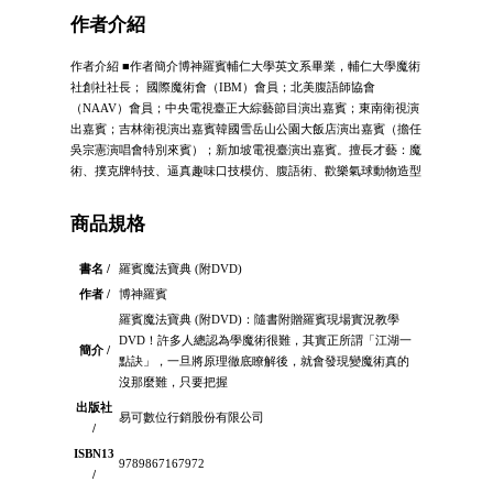
作者介紹
作者介紹 ■作者簡介博神羅賓輔仁大學英文系畢業，輔仁大學魔術
社創社社長； 國際魔術會（IBM）會員；北美腹語師協會
（NAAV）會員；中央電視臺正大綜藝節目演出嘉賓；東南衛視演
出嘉賓；吉林衛視演出嘉賓韓國雪岳山公園大飯店演出嘉賓（擔任
吳宗憲演唱會特別來賓）；新加坡電視臺演出嘉賓。擅長才藝：魔
術、撲克牌特技、逼真趣味口技模仿、腹語術、歡樂氣球動物造型
商品規格
書名 /
羅賓魔法寶典 (附DVD)
作者 /
博神羅賓
羅賓魔法寶典 (附DVD)：隨書附贈羅賓現場實況教學
DVD！許多人總認為學魔術很難，其實正所謂「江湖一
簡介 /
點訣」，一旦將原理徹底瞭解後，就會發現變魔術真的
沒那麼難，只要把握
出版社
易可數位行銷股份有限公司
/
ISBN13
9789867167972
/