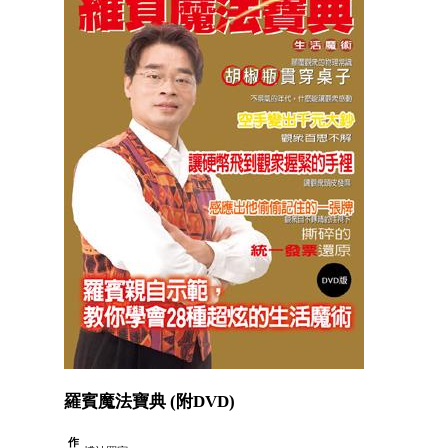
羅賓魔法寶典 (附DVD)
作