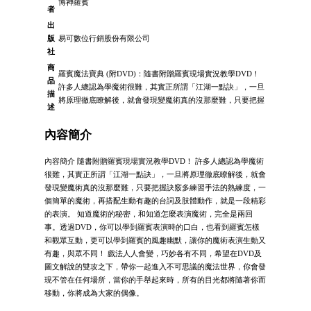
博神羅賓
者
出
版
易可數位行銷股份有限公司
社
商
羅賓魔法寶典 (附DVD)：隨書附贈羅賓現場實況教學DVD！
品
許多人總認為學魔術很難，其實正所謂「江湖一點訣」，一旦
描
將原理徹底瞭解後，就會發現變魔術真的沒那麼難，只要把握
述
內容簡介
內容簡介 隨書附贈羅賓現場實況教學DVD！ 許多人總認為學魔術
很難，其實正所謂「江湖一點訣」，一旦將原理徹底瞭解後，就會
發現變魔術真的沒那麼難，只要把握訣竅多練習手法的熟練度，一
個簡單的魔術，再搭配生動有趣的台詞及肢體動作，就是一段精彩
的表演。 知道魔術的秘密，和知道怎麼表演魔術，完全是兩回
事。透過DVD，你可以學到羅賓表演時的口白，也看到羅賓怎樣
和觀眾互動，更可以學到羅賓的風趣幽默，讓你的魔術表演生動又
有趣，與眾不同！ 戲法人人會變，巧妙各有不同，希望在DVD及
圖文解說的雙攻之下，帶你一起進入不可思議的魔法世界，你會發
現不管在任何場所，當你的手舉起來時，所有的目光都將隨著你而
移動，你將成為大家的偶像。