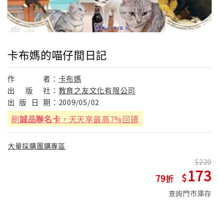
卡布媽的喵仔間日記
作
者：
卡布媽
出
版
社：
教育之友文化有限公司
出
版
日
期：
2009/05/02
刷
誠品聯名卡
，天天享最高7%回饋
大量採購團購專區
220
173
79
查詢門市庫存