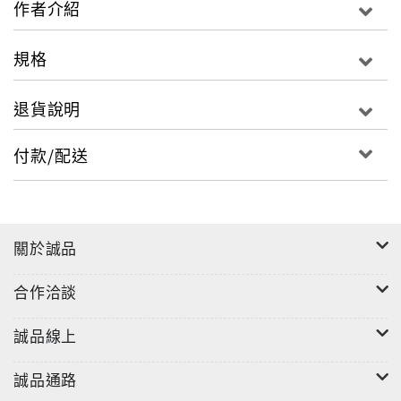
作者介紹
日久生情的貓兒們如何打情罵俏？
還有瞎貓也愛湊熱鬧？
規格
有溫馨、有爆笑也有血淚相送的感人情節，全都收錄最
有感動的「喵仔間」裡，真情上演。
退貨說明
錯過現場直播，那麼此書的幕後花絮，絕對精彩可期。
由於經營貓民宿後，卡布貓可以更近距離的接觸各種各
付款/配送
式貓兒，了解貓兒的習性、個性與嗜好，想看新貓如何
適應新環境，家貓如何招呼新貓，建立起自己的家規？
本書保證你一笑就停不來！
人氣部落格
關於誠品
小賢豆豆媽‧喬安
名貓攝影師吳逸平
合作洽談
台灣認養地圖協會
真心推薦請支持認養貓的活動，愛牠請留下牠！
誠品線上
誠品通路