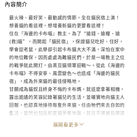
內容簡介
最火辣、最好笑、最動感的情節，全在貓民宿上演！
想養貓的看這裡，想增養新貓的更要看這裡！
住在『海邊的卡布喵』教主，為了“搶錢、搶糧、搶
(救)貓”，而開起「貓民宿」，保證貓兒吃好、住好，
學會捉老鼠，此舉卻引起卡布貓大大不滿，深怕在家中
的地位難保，因而處處為難貓民們，於是一場教主之位
的戰爭就此開打，由黑豆貓領軍迎戰～。從此《海邊的
卡布喵》不得安寧、風雲變色～也造成「海邊的貓民
宿」，成為外來貓的最佳侵略地。
甘願成為貓奴且終身不悔的卡布媽，就這麼拿著相機，
露出詭譎的笑容記錄著貓兒的生活，並確實地向貓主人
回報，也認真地接待每隻外來貓，任由牠們來去自如的
生活，當然也包括和家貓爭奪地盤。就在不堪被指導習
慣下的貓兒們開始反擊……
展開看更多
想看老貓如何喝醉耍賴？
新貓如何裝無辜嗎？