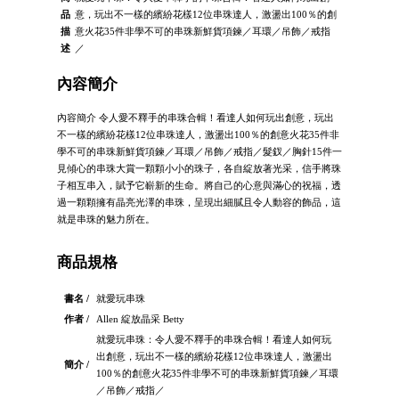
品
意，玩出不一樣的繽紛花樣12位串珠達人，激盪出100％的創
描
意火花35件非學不可的串珠新鮮貨項鍊／耳環／吊飾／戒指
述
／
內容簡介
內容簡介 令人愛不釋手的串珠合輯！看達人如何玩出創意，玩出
不一樣的繽紛花樣12位串珠達人，激盪出100％的創意火花35件非
學不可的串珠新鮮貨項鍊／耳環／吊飾／戒指／髮釵／胸針15件一
見傾心的串珠大賞一顆顆小小的珠子，各自綻放著光采，信手將珠
子相互串入，賦予它嶄新的生命。將自己的心意與滿心的祝福，透
過一顆顆擁有晶亮光澤的串珠，呈現出細膩且令人動容的飾品，這
就是串珠的魅力所在。
商品規格
書名 /
就愛玩串珠
作者 /
Allen 綻放晶采 Betty
就愛玩串珠：令人愛不釋手的串珠合輯！看達人如何玩
出創意，玩出不一樣的繽紛花樣12位串珠達人，激盪出
簡介 /
100％的創意火花35件非學不可的串珠新鮮貨項鍊／耳環
／吊飾／戒指／