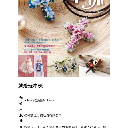
就愛玩串珠
作
Allen/ 綻放晶采/ Betty
者
出
版
易可數位行銷股份有限公司
社
商
就愛玩串珠：令人愛不釋手的串珠合輯！看達人如何玩出創