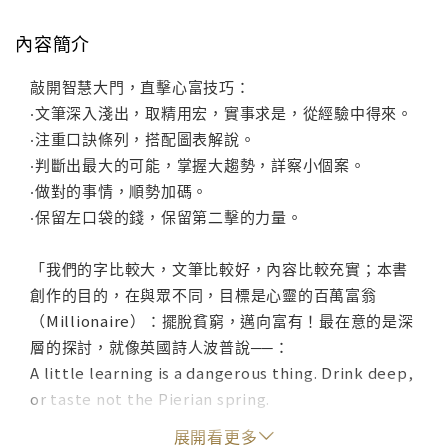
內容簡介
敲開智慧大門，直擊心富技巧：
‧文筆深入淺出，取精用宏，實事求是，從經驗中得來。
‧注重口訣條列，搭配圖表解說。
‧判斷出最大的可能，掌握大趨勢，詳察小個案。
‧做對的事情，順勢加碼。
‧保留左口袋的錢，保留第二擊的力量。
「我們的字比較大，文筆比較好，內容比較充實；本書
創作的目的，在與眾不同，目標是心靈的百萬富翁
（Millionaire）：擺脫貧窮，邁向富有！最在意的是深
層的探討，就像英國詩人波普說──：
A little learning is a dangerous thing. Drink deep,
or taste not the Pierian spring.
------ Alexandre Pope, 1688-1744, British poet
展開看更多