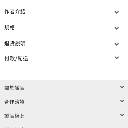
只懂得皮毛是一件危險的事；要深透暢飲，否則就別嚐
那聖泉。（一知半解，危險之至。）」──亞歷山大.波
作者介紹
普（經史子集出版社的工作銘）
規格
退貨說明
付款/配送
關於誠品
合作洽談
誠品線上