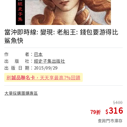
當沖即時線: 變現: 老船王: 錢包要游得比
鯊魚快
作
者：
巴本
出
版
社：
經史子集出版社
出
版
日
期：
2015/09/29
刷
誠品聯名卡
，天天享最高7%回饋
大量採購團購專區
400
316
79
查詢門市庫存