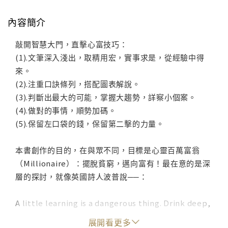
內容簡介
敲開智慧大門，直擊心富技巧：
(1).文筆深入淺出，取精用宏，實事求是，從經驗中得
來。
(2).注重口訣條列，搭配圖表解說。
(3).判斷出最大的可能，掌握大趨勢，詳察小個案。
(4).做對的事情，順勢加碼。
(5).保留左口袋的錢，保留第二擊的力量。
本書創作的目的，在與眾不同，目標是心靈百萬富翁
（Millionaire）：擺脫貧窮，邁向富有！最在意的是深
層的探討，就像英國詩人波普說──：
A little learning is a dangerous thing. Drink deep,
or taste not the Pierian spring.
展開看更多