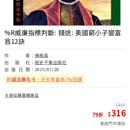
%R威廉指標判斷: 錢途: 美國窮小子變富
翁12訣
作
者：
佛格森
出
版
社：
經史子集出版社
出
版
日
期：
2015/07/28
刷
誠品聯名卡
，天天享最高7%回饋
大量採購團購專區
400
316
79
查詢門市庫存