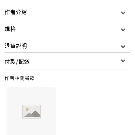
------ Alexandre Pope, 1688-1744, British poet
作者介紹
只懂得皮毛是一件危險的事；要深透暢飲，否則就別嚐
那聖泉。（一知半解，危險之至。）──亞歷山大.波普
規格
（經史子集出版社的工作銘）
退貨說明
付款/配送
作者相關書籍