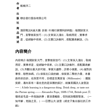
作
船橋洋二
者
出
版
聯合發行股份有限公司
社
商
酒田戰法K線大圖: 折射: 81種行家獲利的時點：敲開財富大
品
門，直擊致富技巧：(1).文筆深入淺出，取精用宏，實事求
描
是，從經驗中得來。(2).注重口訣條列，搭配圖表解說。(3).
述
內容簡介
內容簡介 敲開財富大門，直擊致富技巧：(1).文筆深入淺出，取精
用宏，實事求是，從經驗中得來。(2).注重口訣條列，搭配圖表解
說。(3).判斷出最大的可能，掌握大趨勢，詳察小個案。(4).做對的
事情，順勢加碼。(5).保留左口袋的錢，保留第二擊的力量。本書
創作的目的，在與眾不同，目標是百萬富翁（Millionaire）：擺脫
貧窮，邁向富有！最在意的是深層的探討，就像英國詩人波普說
──：A little learning is a dangerous thing. Drink deep, or taste not
the Pierian spring.------ Alexandre Pope, 1688-1744, British poet 只
懂得皮毛是一件危險的事；要深透暢飲，否則就別嚐那聖泉。（一
知半解，危險之至。）──亞歷山大.波普（經史子集出版社的工作
銘）