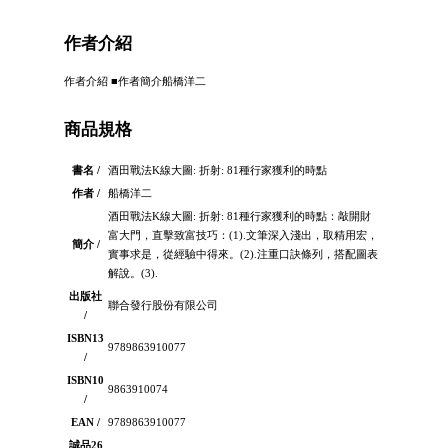
作者介紹
作者介紹 ■作者簡介船橋洋二
商品規格
書名 /
酒田戰法K線大圖: 折射: 81種行家獲利的時點
作者 /
船橋洋二
酒田戰法K線大圖: 折射: 81種行家獲利的時點：敲開財
富大門，直擊致富技巧：(1).文筆深入淺出，取精用宏，
簡介 /
實事求是，從經驗中得來。(2).注重口訣條列，搭配圖表
解說。(3).
出版社
聯合發行股份有限公司
/
ISBN13
9789863910077
/
ISBN10
9863910074
/
EAN /
9789863910077
誠品26