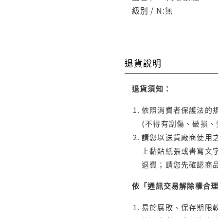
級別 / N:無
退貨說明
退貨須知：
依照消費者保護法的規
(不得有刮傷、破損、
請您以送貨廠商使用
上黏貼紙張或書寫文
退費；請您先確認商
依「通訊交易解除權合
易於腐敗、保存期限較