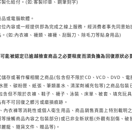
製化給付。(如:客製印章、鋼筆刻字)
商品或電腦軟體。
位內容或一經提供即為完成之線上服務，經消費者事先同意始提
。(如:內衣褲、襪類、褲襪、刮鬍刀、除毛刀等貼身用品)
可能被認定已逾越檢查商品之必要程度而須負擔為回復原狀必要
儲存或著作權相關之商品(包含但不限於CD、VCD、DVD、電
水匣、碳粉匣、紙張、筆類墨水、清潔劑補充包等)之商品包裝已
(包含但不限於衣褲、鞋子、襪子、泳裝、床單、被套、填充玩具
品有不可回復之髒污或磨損痕跡。
品、內衣褲等消耗性或個人衛生用品、商品銷售頁面上特別載明之
等接觸商品內容之包裝部分)或已非全新狀態(外觀有刮傷、破
保麗龍、隨貨文件、贈品等)。