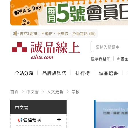
防詐3要訣：不聽信、不操作、掛斷電話
(詳)
禮享偶爸節
圖書全
全站分類
品牌旗艦館
排行榜
誠品選書
首頁
中文書
人文史哲
宗教
中文書
📢強檔預購