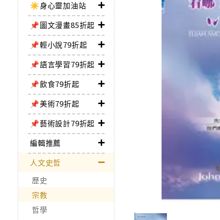
☀️身心靈加油站
📌圖文漫畫85折起
📌輕小說79折起
📌語言學習79折起
📌飲食79折起
📌美術79折起
📌藝術設計79折起
編輯推薦
人文史哲
歷史
宗教
哲學