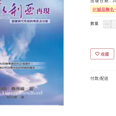
出
版
日
期：
2
刷
誠品聯名
數量
收藏
付款/配送