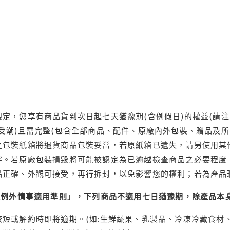
定，您享有商品貨到次日起七天猶豫期(含例假日)的權益(請
受潮)且需完整(包含全部商品、配件、原廠內外包裝、贈品及所
之包裝紙箱將退貨商品包裝妥當，若原紙箱已遺失，請另使用其
字。若原廠包裝損毀將可能被認定為已逾越檢查商品之必要程度，
品正確、外觀可接受，再行拆封，以免影響您的權利；若為產品
理例外情事適用準則」，下列商品不適用七日猶豫期，除產品本
短或解約時即將逾期。(如:生鮮蔬果、乳製品、冷凍冷藏食材、