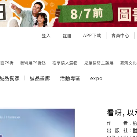
登入
APP下載
會員中心
註冊
面79折
藝術展79折起
禮享情人選物
兒童情緒主題展
臺灣文化
誠品獨家
誠品畫廊
活動專區
expo
看呀, 
作
者：
出
版
社：