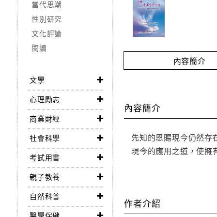
當代思潮
性別研究
文化評論
閱讀
內容簡介
文學
心理勵志
內容簡介
商業財經
先知的恩賜現今仍然存
社會科學
現今的應用之道，使擁
考試用書
親子教養
自然科普
作者介紹
醫學保健