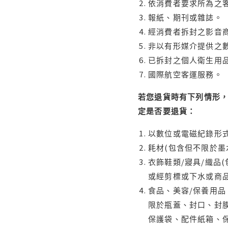
依消費者要求所為之客
報紙、期刊或雜誌。
經消費者拆封之影音
非以有形媒介提供之數
已拆封之個人衛生用品
國際航空客運服務。
若您退貨時有下列情形，
定是否要退貨：
以數位或電磁紀錄形式
耗材(包含但不限於墨
衣飾鞋類/寢具/織品
或經剪標或下水或商
食品、美容/保養用
限於瓶蓋、封口、封膜
保護袋、配件紙箱、