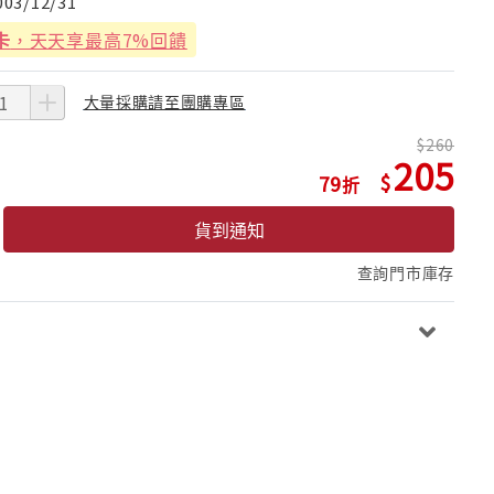
003/12/31
卡
，天天享最高7%回饋
大量採購請至團購專區
260
205
79
貨到通知
查詢門市庫存