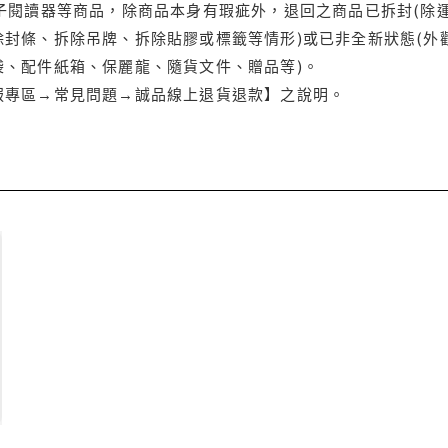
電子閱讀器等商品，除商品本身有瑕疵外，退回之商品已拆封(除
封條、拆除吊牌、拆除貼膠或標籤等情形)或已非全新狀態(外
袋、配件紙箱、保麗龍、隨貨文件、贈品等)。
服專區→常見問題→誠品線上退貨退款】之說明。