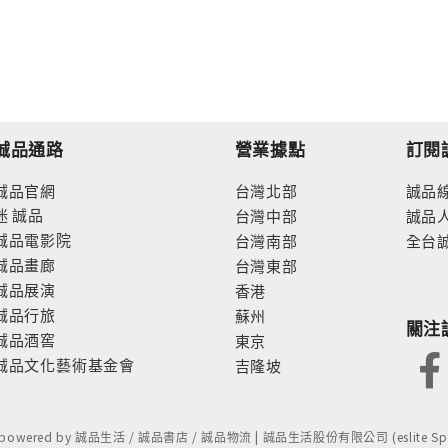
誠品通路
營業據點
訂閱
誠品官網
台灣北部
誠品
迷
誠品
台灣中部
誠品
誠品電影院
台灣南部
全台
誠品畫廊
台灣東部
誠品展演
香港
誠品行旅
蘇州
關注
誠品酒窖
東京
誠品文化藝術基金會
吉隆坡
- powered by 誠品生活 / 誠品書店 / 誠品物流 | 誠品生活股份有限公司 (eslite Spect