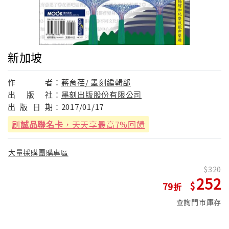
新加坡
作
者：
蔣育荏/ 墨刻編輯部
出
版
社：
墨刻出版股份有限公司
出
版
日
期：
2017/01/17
刷
誠品聯名卡
，天天享最高7%回饋
大量採購團購專區
320
252
79
查詢門市庫存