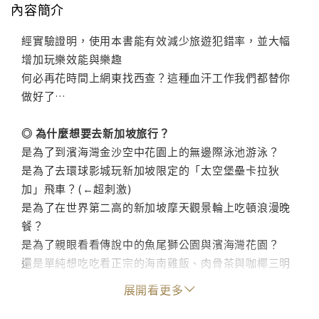
內容簡介
經實驗證明，使用本書能有效減少旅遊犯錯率，並大幅
增加玩樂效能與樂趣
何必再花時間上網東找西查？這種血汗工作我們都替你
做好了…
◎ 為什麼想要去新加坡旅行？
是為了到濱海灣金沙空中花園上的無邊際泳池游泳？
是為了去環球影城玩新加坡限定的「太空堡壘卡拉狄
加」飛車？(←超刺激)
是為了在世界第二高的新加坡摩天觀景輪上吃頓浪漫晚
餐？
是為了親眼看看傳說中的魚尾獅公園與濱海灣花園？
還是單純想吃吃看正宗的海南雞飯、肉骨茶與咖椰三明
治？
展開看更多
因為很多東西只有新加坡才有，別的地方找不到，就是