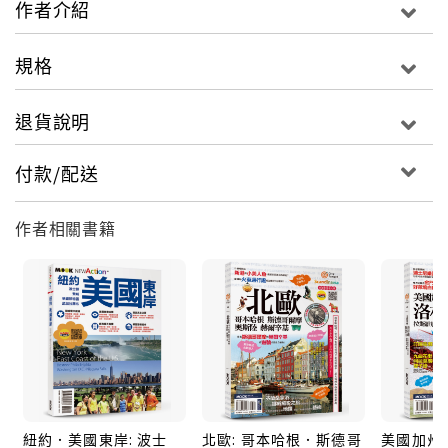
作者介紹
這麼簡單。
規格
◎ 關於新加坡，想知道的太多太多，想嘗試的太多太
多，時間卻太少太少，怎麼辦？
退貨說明
濱海灣花園該什麼時候去才好？早上？下午？晚上？
肉骨茶有的黑，有的白，吃起來有什麼不一樣？
付款/配送
魚尾獅到底是什麼樣的生物，在新加坡哪些地方看得
到？
作者相關書籍
在新加坡喝咖啡，為什麼有這麼多看不懂的英文單字，
它們是什麼意思？
到了新加坡該吃些什麼？該買些什麼？整個行程才算完
整？
有時間的細細研究，沒時間的直接看重點，就是這麼方
便。
紐約．美國東岸: 波士
北歐: 哥本哈根．斯德哥
美國加州:
◎ 到新加坡玩，為什麼要買這本書？