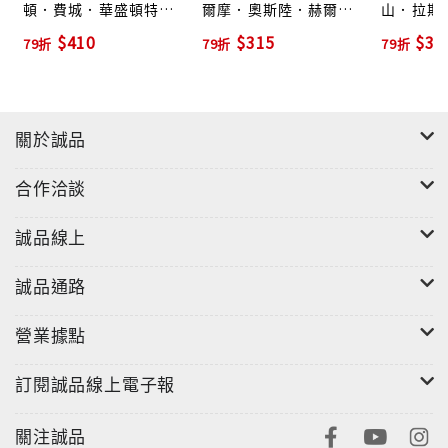
頓．費城．華盛頓特
爾摩．奧斯陸．赫爾辛
山．拉斯
因為必玩景點解析得超詳盡。
區．尼加拉瀑布
基
牙哥．優
$410
$315
$31
79折
79折
79折
因為裡面的資訊與提醒超實用。
因為蒐集的小知識與小故事超有趣。
因為介紹的餐廳與店家超人氣。
因為圖文搭配超豐富。
關於誠品
因為重點整理超清楚。
因為地圖描繪超正確。
合作洽談
因為它能讓你輕而易舉就成為新加坡達人。
誠品線上
誠品通路
營業據點
訂閱誠品線上電子報
關注誠品